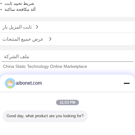
شريط تحييد ثابت
آلة مكافحة ساكنة
ثابت المزيل بار
عرض جميع المنتجات
ملف الشركة
China Static Technology Online Marketplace
ﺎﻠﺘﺤﻘﻗ ﺎﻠﻣﻭﺭﺩﻮﻧ
aibonet.com
Trust Seal
Verified Suplier
11:53 PM
منزل
Good day, what product are you looking for?
جميع المنتجات
حول نا