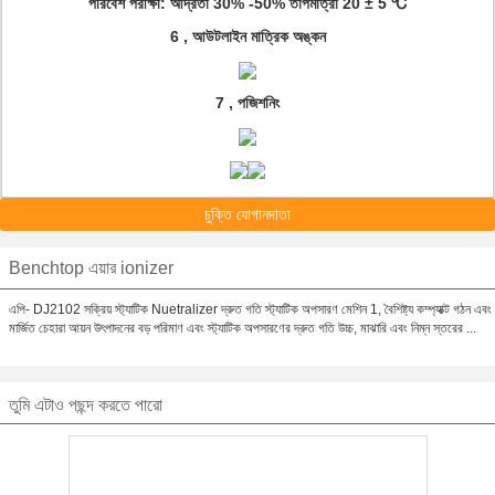
পরিবেশ পরীক্ষা: আর্দ্রতা 30% -50% তাপমাত্রা 20 ± 5 ℃
6
,
আউটলাইন মাত্রিক অঙ্কন
7
,
পজিশনিং
চুক্তি যোগানদাতা
Benchtop এয়ার ionizer
এপি- DJ2102 সক্রিয় স্ট্যাটিক Nuetralizer দ্রুত গতি স্ট্যাটিক অপসারণ মেশিন 1, বৈশিষ্ট্য কম্প্যাক্ট গঠন এবং
মার্জিত চেহারা আয়ন উৎপাদনের বড় পরিমাণ এবং স্ট্যাটিক অপসারণের দ্রুত গতি উচ্চ, মাঝারি এবং নিম্ন স্তরের ...
তুমি এটাও পছন্দ করতে পারো