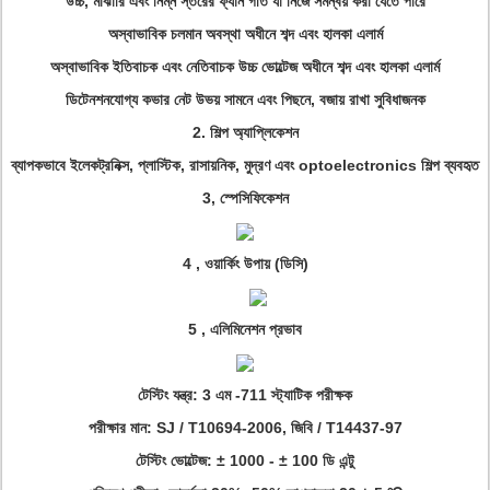
উচ্চ, মাঝারি এবং নিম্ন স্তরের ফ্যান গতি যা নিজে সমন্বয় করা যেতে পারে
অস্বাভাবিক চলমান অবস্থা অধীনে শব্দ এবং হালকা এলার্ম
অস্বাভাবিক ইতিবাচক এবং নেতিবাচক উচ্চ ভোল্টেজ অধীনে শব্দ এবং হালকা এলার্ম
ডিটেনশনযোগ্য কভার নেট উভয় সামনে এবং পিছনে, বজায় রাখা সুবিধাজনক
2. শিল্প অ্যাপ্লিকেশন
ব্যাপকভাবে ইলেকট্রনিক্স, প্লাস্টিক, রাসায়নিক, মুদ্রণ এবং optoelectronics শিল্প ব্যবহৃত
3,
স্পেসিফিকেশন
4
,
ওয়ার্কিং উপায় (ডিসি)
5
,
এলিমিনেশন প্রভাব
টেস্টিং যন্ত্র: 3 এম -711 স্ট্যাটিক পরীক্ষক
পরীক্ষার মান: SJ / T10694-2006, জিবি / T14437-97
টেস্টিং ভোল্টেজ: ± 1000 - ± 100 ডি এন্টু