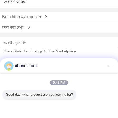
ডেস্কটপ ionizer
Benchtop এয়ার ionizer
সকল পণ্য দেখুন
সংস্থা প্রোফাইল
China Static Technology Online Marketplace
যাচাইকৃত সরবরাহকারী
aibonet.com
Trust Seal
Verified Suplier
5:43 PM
বাড়ি
Good day, what product are you looking for?
সব পণ্য
আমাদের সম্পর্কে
আমাদের সাথে যোগাযোগ করুন