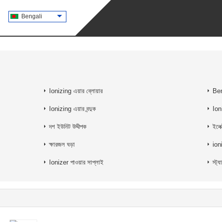
Bengali
Ionizing এয়ার ব্লোয়ার
Ben
Ionizing এয়ার বন্দুক
Ion
দশ ইউনিট উদ্দীপক
ইলেক
ক্ষারজল ঘড়া
ion
Ionizer পাওয়ার সাপ্লাই
স্ট্