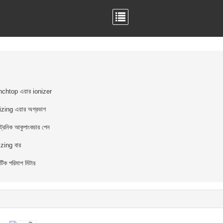
chtop এয়ার ionizer
izing এয়ার অগ্রভাগ
্ট্রনিক আকুপাংকচার পেন
izing বার
যাটিক পরিমাপ মিটার