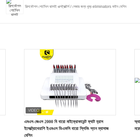
শিল্পকৌশল পোর্টেবল ঝালাই এক্সট্রাক্টর্স / লেজার জন্য ধূম্র eliminators কাটন মেশিন
এমএস-জেএস 2000 বি বায়ো মাইক্রোকারেন্ট ফ্যাট হ্রাস
অ্য
ইলেক্ট্রোথেরাপি ইএমএস ডিএফসি বায়ো স্লিমিং স্তন ম্যাসাজ
নয়
মেশিন