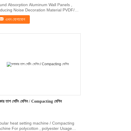
und Absorption Aluminum Wall Panels ,
ducing Noise Decoration Material PVDF/PE
oration ...
এখন যোগাযোগ
কার তাপ সেটিং মেশিন / Compacting মেশিন
bular heat setting machine / Compacting
chine For polycotton , polyester​ Usage