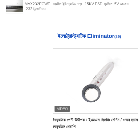
MAX232ECWE - ম্যাক্সিম ইন্টিগ্রেটেড পণ্য - 15KV ESD-সুরক্ষিত, 5V আরএস
-232 ট্রান্সসিভার
ইলেক্ট্রোস্ট্যাটিক Eliminator
(29)
বৈদ্যুতিক পেশী উদ্দীপক / ইএমএস স্লিমিং মেশিন / ওজন হ্রাস
বৈদ্যুতিন থেরাপি