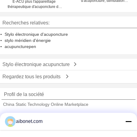
d'acuponcture, stimulation
E-ACU plus l'appareillage
électrique transcutanée de nerf
thérapeutique d'acuponcture de
stylo de stylo électronique de
stimulateur
Recherches relatives:
Stylo électronique d'acuponcture
stylo méridien d'énergie
acupuncturepen
Stylo électronique acupuncture
Regardez tous les produits
Profil de la société
China Static Technology Online Marketplace
Fournisseurs vérifié
aibonet.com
Trust Seal
Verified Suplier