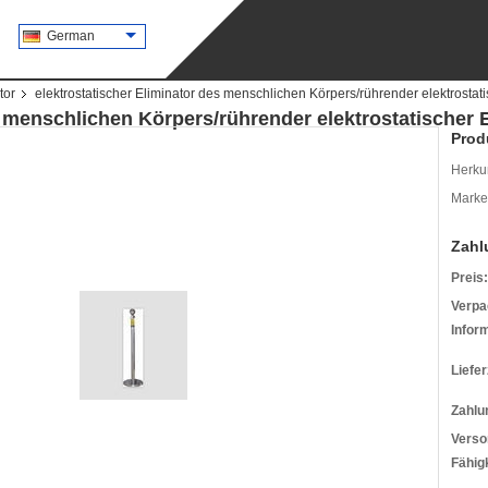
German
tor
elektrostatischer Eliminator des menschlichen Körpers/rührender elektrostati
s menschlichen Körpers/rührender elektrostatischer 
Prod
Herkun
Mark
Zahl
Preis:
Verpa
Infor
Liefer
Zahlu
Verso
Fähigk