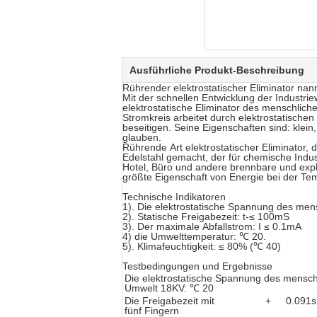
Ausführliche Produkt-Beschreibung
Rührender elektrostatischer Eliminator nan
Mit der schnellen Entwicklung der Industrie
elektrostatische Eliminator des menschlich
Stromkreis arbeitet durch elektrostatischen
beseitigen. Seine Eigenschaften sind: klei
glauben.
Rührende Art elektrostatischer Eliminator, 
Edelstahl gemacht, der für chemische Indus
Hotel, Büro und andere brennbare und explo
größte Eigenschaft von Energie bei der Te
Technische Indikatoren
1). Die elektrostatische Spannung des men
2). Statische Freigabezeit: t-≤ 100mS
3). Der maximale Abfallstrom: I ≤ 0.1mA
4) die Umwelttemperatur: ℃ 20.
5). Klimafeuchtigkeit: ≤ 80% (℃ 40)
Testbedingungen und Ergebnisse
Die elektrostatische Spannung des mensch
Umwelt 18KV: ℃ 20
Die Freigabezeit mit
+
0.091s
fünf Fingern