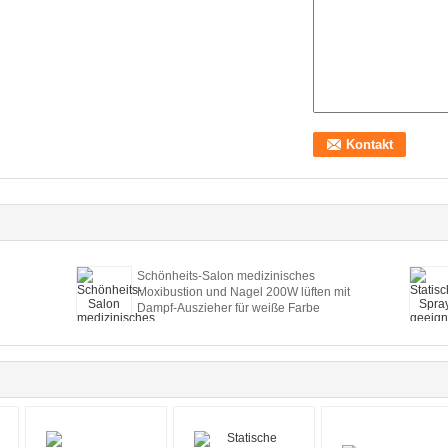
Schönheits-Salon medizinisches
Moxibustion und Nagel 200W lüften mit
Dampf-Auszieher für weiße Farbe