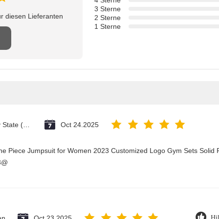
4 Sterne
3 Sterne
r diesen Lieferanten
2 Sterne
1 Sterne
Vatican City State (Holy See)
Oct 24.2025
One Piece Jumpsuit for Women 2023 Customized Logo Gym Sets Solid P
23@
an
Oct 23.2025
Hil