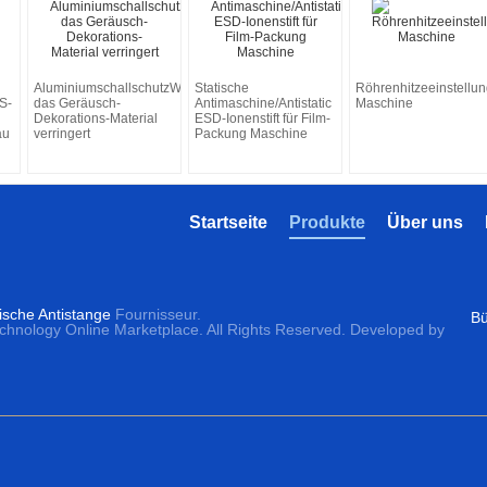
AluminiumschallschutzWände/Blatt,
Statische
Röhrenhitzeeinstell
S-
das Geräusch-
Antimaschine/Antistatic
Maschine
Dekorations-Material
ESD-Ionenstift für Film-
au
verringert
Packung Maschine
Startseite
Produkte
Über uns
ische Antistange
Fournisseur.
Bü
echnology Online Marketplace. All Rights Reserved. Developed by