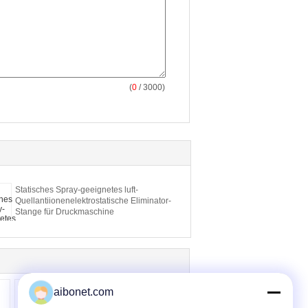
(
0
/ 3000)
Statisches Spray-geeignetes luft-
Quellantiionenelektrostatische Eliminator-
Stange für Druckmaschine
aibonet.com