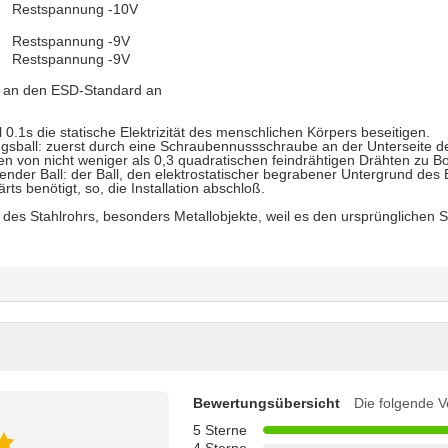
Restspannung -10V
Restspannung -9V
Restspannung -9V
ch an den ESD-Standard an
0.1s die statische Elektrizität des menschlichen Körpers beseitigen.
gungsball: zuerst durch eine Schraubennussschraube an der Unterseite 
en von nicht weniger als 0,3 quadratischen feindrähtigen Drähten zu B
igender Ball: der Ball, den elektrostatischer begrabener Untergrund des 
s benötigt, so, die Installation abschloß.
 des Stahlrohrs, besonders Metallobjekte, weil es den ursprünglichen S
Bewertungsübersicht
Die folgende V
5 Sterne