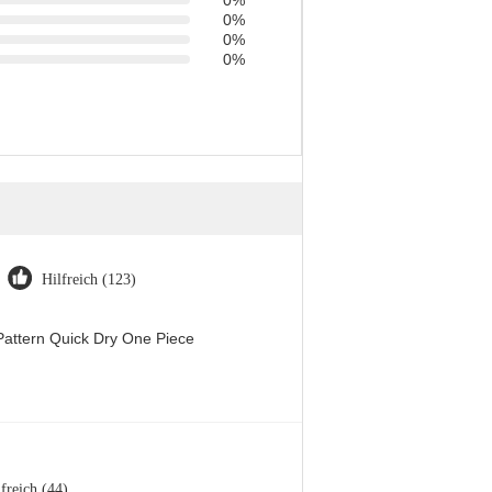
0%
0%
0%
0%
Hilfreich (123)
attern Quick Dry One Piece
freich (44)