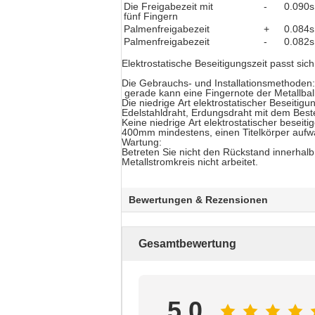
Die Freigabezeit mit
-
0.090s
fünf Fingern
Palmenfreigabezeit
+
0.084s
Palmenfreigabezeit
-
0.082s
Elektrostatische Beseitigungszeit passt si
Die Gebrauchs- und Installationsmethoden:
gerade kann eine Fingernote der Metallball 
Die niedrige Art elektrostatischer Beseiti
Edelstahldraht, Erdungsdraht mit dem Best
Keine niedrige Art elektrostatischer beseit
400mm mindestens, einen Titelkörper aufwärt
Wartung:
Betreten Sie nicht den Rückstand innerhalb
Metallstromkreis nicht arbeitet.
Bewertungen & Rezensionen
Gesamtbewertung
5.0