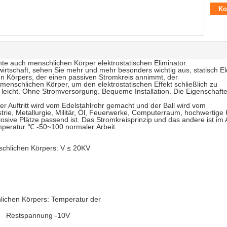
Ko
nte auch menschlichen Körper elektrostatischen Eliminator.
wirtschaft, sehen Sie mehr und mehr besonders wichtig aus, statisch Ele
en Körpers, der einen passiven Stromkreis annimmt, der
 menschlichen Körper, um den elektrostatischen Effekt schließlich zu
n, leicht. Ohne Stromversorgung. Bequeme Installation. Die Eigenschaft
der Auftritt wird vom Edelstahlrohr gemacht und der Ball wird vom
trie, Metallurgie, Militär, Öl, Feuerwerke, Computerraum, hochwertige 
sive Plätze passend ist. Das Stromkreisprinzip und das andere ist im A
mperatur ℃ -50~100 normaler Arbeit.
schlichen Körpers: V ≤ 20KV
lichen Körpers: Temperatur der
Restspannung -10V