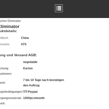
scher Eliminator
Eliminator
uktdetails:
ftsort:
China
enname:
ATS
ung und Versand AGB:
negotiable
ckung
Karton
mationen:
7 bis 10 Tage nach bestätigen
zeit:
den Auftrag
ngsbedingungen:
T/T-Paypal
rgungsmaterial-
1000pcs/month
eit: