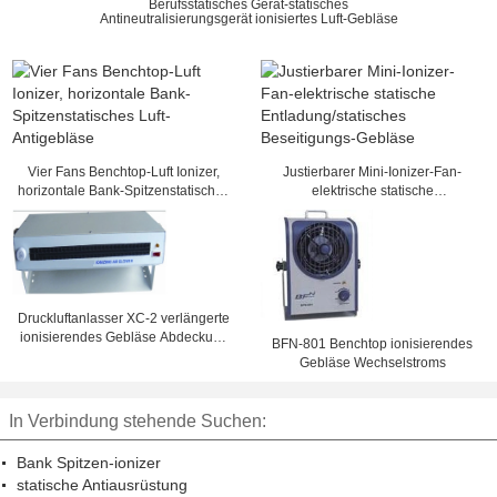
Berufsstatisches Gerät-statisches
Antineutralisierungsgerät ionisiertes Luft-Gebläse
Vier Fans Benchtop-Luft Ionizer,
Justierbarer Mini-Ionizer-Fan-
horizontale Bank-Spitzenstatisches
elektrische statische
Luft-Antigebläse
Entladung/statisches Beseitigungs-
Gebläse
Druckluftanlasser XC-2 verlängerte
ionisierendes Gebläse Abdeckung
BFN-801 Benchtop ionisierendes
Benchtop mit Heizung
Gebläse Wechselstroms
In Verbindung stehende Suchen:
Bank Spitzen-ionizer
statische Antiausrüstung