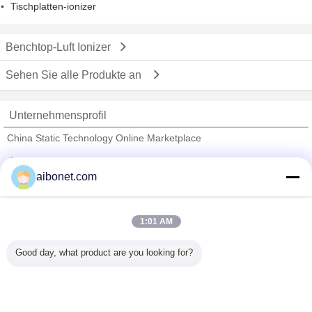
Tischplatten-ionizer
Benchtop-Luft Ionizer
Sehen Sie alle Produkte an
Unternehmensprofil
China Static Technology Online Marketplace
Überprüfte Lieferanten
aibonet.com
Trust Seal
Verified Suplier
1:01 AM
Nach Hause
Good day, what product are you looking for?
Alle Produkte
Über uns