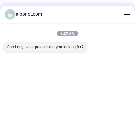
Überprüfte Lieferanten
aibonet.com
Trust Seal
Verified Suplier
2:23 AM
Nach Hause
Good day, what product are you looking for?
Alle Produkte
Über uns
Kontakt
Referenzen
Ändern Sie Sprache
Voller Standort