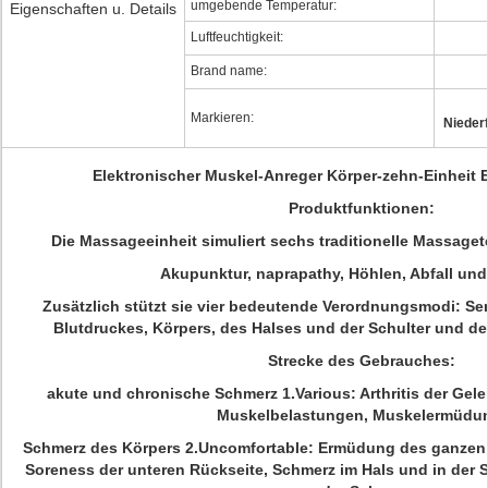
umgebende Temperatur:
Eigenschaften u. Details
Luftfeuchtigkeit:
Brand name:
Markieren:
Nieder
Elektronischer Muskel-Anreger Körper-zehn-Einheit 
Produktfunktionen:
Die Massageeinheit simuliert sechs traditionelle Massag
Akupunktur, naprapathy, Höhlen, Abfall un
Zusätzlich stützt sie vier bedeutende Verordnungsmodi: 
Blutdruckes, Körpers, des Halses und der Schulter und d
Strecke des Gebrauches:
akute und chronische Schmerz 1.Various: Arthritis der Gelen
Muskelbelastungen, Muskelermüdu
Schmerz des Körpers 2.Uncomfortable: Ermüdung des ganzen Kö
Soreness der unteren Rückseite, Schmerz im Hals und in der 