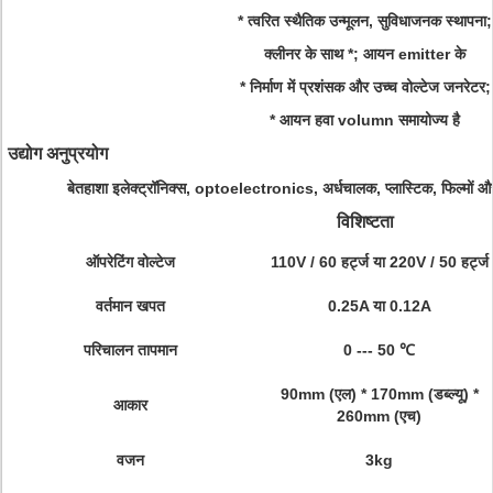
* त्वरित स्थैतिक उन्मूलन, सुविधाजनक स्थापना;
क्लीनर
के साथ
*;
आयन emitter
के
* निर्माण में प्रशंसक और उच्च वोल्टेज जनरेटर;
* आयन हवा volumn समायोज्य है
उद्योग अनुप्रयोग
बेतहाशा इलेक्ट्रॉनिक्स, optoelectronics, अर्धचालक, प्लास्टिक, फिल्मों और मु
विशिष्टता
ऑपरेटिंग वोल्टेज
110V / 60 हर्ट्ज या 220V / 50 हर्ट्ज
वर्तमान खपत
0.25A या 0.12A
परिचालन तापमान
0 --- 50 ℃
90mm (एल) * 170mm (डब्ल्यू) *
आकार
260mm (एच)
वजन
3kg