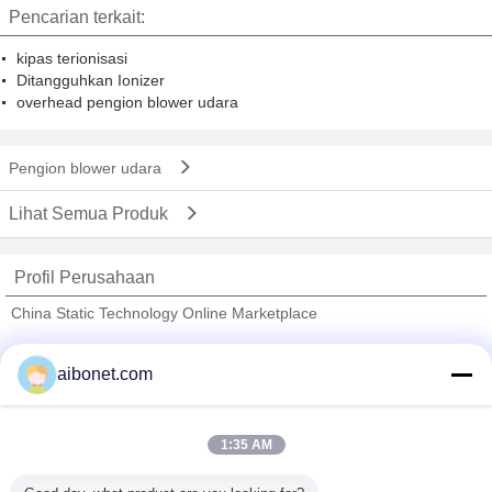
Pencarian terkait:
kipas terionisasi
Ditangguhkan Ionizer
overhead pengion blower udara
Pengion blower udara
Lihat Semua Produk
Profil Perusahaan
China Static Technology Online Marketplace
Pemasok diverifikasi
aibonet.com
Trust Seal
Verified Suplier
1:35 AM
Rumah