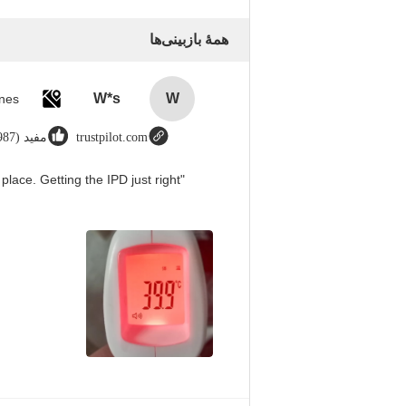
همهٔ بازبینی‌ها
W*s
W
trustpilot.com
مفید (8987)
place. Getting the IPD just right