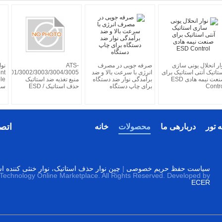
ار انحلال یونی سازی
صرفه جویی در مصرف
ATS-
نوا
تاتیک آنتی استاتیک برای
انرژی با سرعت بالا و ضد
3001/3002/3003/3004/3005
nt
صنعت نیمه هادی ESD
برآمدگی نوار ضد دستگاه
منبع تغذیه ضد استاتیک
Contr
برای چاپ دستگاه
حذف استاتیک / ESD
سر
اتصا
 تور
دربارهی ما
محصولات
خانه
سیاست حفظ حریم خصوصی
|
چین نوار حذف استاتیک، نوار خنثی کننده ا
 Technology Online Marketplace. All Rights Reserved. Developed by
ECER