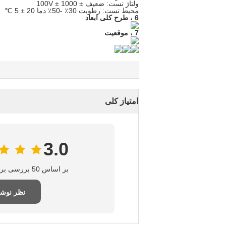
ولتاژ تست: ضعیف ± 1000 ± 100V
محیط تست: رطوبت 30٪ -50٪ دما 20 ± 5 ℃
6
،
طرح کلی ابعاد
7
،
موقعیت
امتیاز کلی
3.0
بر اساس 50 بررسی برای این تامین‌کننده
نظر نوش