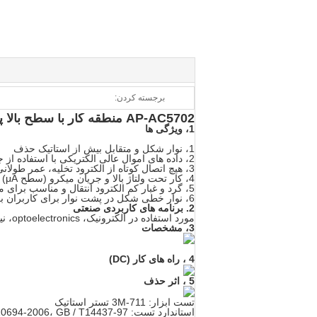
برجسته کردن:
AP-AC5702 منطقه کار با سطح بالا پاکسازی نوار کنترل ESD کم ولتاژ الکترودهای ارسالی
1،
ویژگی ها
1، نوار شکل و متقابل بیش از استاتیک حذف
2، داده های اموال عالی الکتریکی با استفاده از جدیدترین فناوری حذف استاتیک
3، هیچ اتصال کوتاه از الکترود تخلیه، عمر طولانی
4، کار تحت ولتاژ بالا و جریان میکرو (سطح μA)
5، گرد و غبار کم الکترود انتقال و مناسب برای منطقه کار از سطح بالا تصفیه
6، نوار خطی شکل در پشت نوار برای کاربران برای اتصال نوار با Φ6 قطر پیچ
2. برنامه های کاربردی صنعتی
مورد استفاده در الکترونیک، optoelectronics، نیمه هادی ها، پلاستیک، پارچه، فیلم و صنایع چاپ
3،
مشخصات
4
،
راه های کار (DC)
5
،
اثر حذف
تست ابزار: 3M-711 تستر استاتیک
استاندارد تست: SJ / T10694-2006، GB / T14437-97