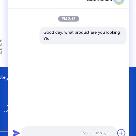
2:13 PM
Good day, what product are you looking 
for?
مسکونی R407C برق
نو
پمپ های حرارتی
اس
EKAS085 - EKAS470
ol
نقشه سایت
اطلاعات تماس
کارخانه
دفتر 504، بلوک A4، اکتبر منطقه صنعتی
شرقی، نان شان منطقه، شنژن 518،034،
روابط چین
mark@hotmail.com