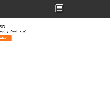
ESD
egóły Produktu:
ntakt