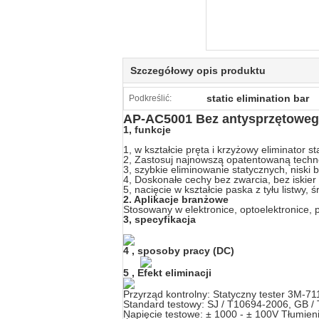
Szczegółowy opis produktu
static elimination bar
Podkreślić:
AP-AC5001 Bez antysprzętowego
1,
funkcje
1, w kształcie pręta i krzyżowy eliminator s
2, Zastosuj najnowszą opatentowaną techno
3, szybkie eliminowanie statycznych, niski
4, Doskonałe cechy bez zwarcia, bez iskier
5, nacięcie w kształcie paska z tyłu listw
2. Aplikacje branżowe
Stosowany w elektronice, optoelektronice,
3,
specyfikacja
4
,
sposoby pracy (DC)
5
,
Efekt eliminacji
Przyrząd kontrolny: Statyczny tester 3M-71
Standard testowy: SJ / T10694-2006, GB /
Napięcie testowe: ± 1000 - ± 100V Tłumien