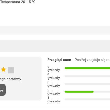
 Temperatura 20 ± 5 ℃
Przegląd ocen
Poniżej znajduje się r
5
gwiazdy
4
gwiazdy
tego dostawcy
3
gwiazdy
2
ję
gwiazdy
1
gwiazdy