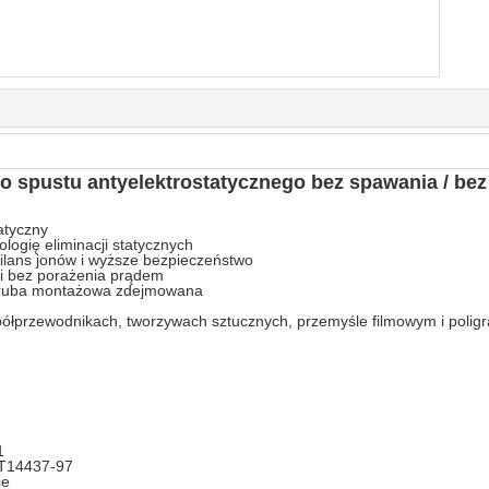
 spustu antyelektrostatycznego bez spawania / bez
tatyczny
logię eliminacji statycznych
 bilans jonów i wyższe bezpieczeństwo
 i bez porażenia prądem
y, śruba montażowa zdejmowana
 półprzewodnikach, tworzywach sztucznych, przemyśle filmowym i polig
1
 T14437-97
ie