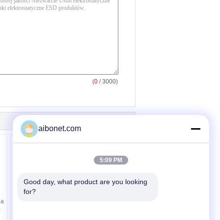
(
0
/ 3000)
aibonet.com
5:09 PM
Good day, what product are you looking 
for?
Domy R407C Electric
na
Air Źródło pompa ciepła
a
EKAS085 - EKAS470