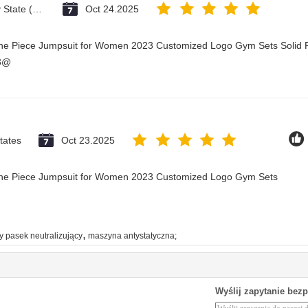
Vatican City State (Holy See)
Oct 24.2025
One Piece Jumpsuit for Women 2023 Customized Logo Gym Sets Solid P
23@
tates
Oct 23.2025
 One Piece Jumpsuit for Women 2023 Customized Logo Gym Sets
,
y pasek neutralizujący
maszyna antystatyczna;
Wyślij zapytanie bez