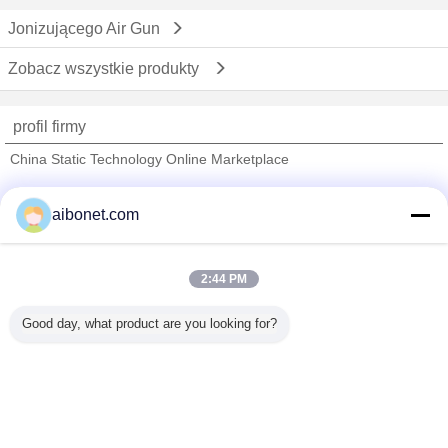
Jonizującego Air Gun
Zobacz wszystkie produkty
profil firmy
China Static Technology Online Marketplace
sprawdzonych dostawców
aibonet.com
Trust Seal
Verified Suplier
2:44 PM
Dom
Good day, what product are you looking for?
Wszystkie produkty
O nas
Skontaktuj się z nami
Poprosić o wycenę