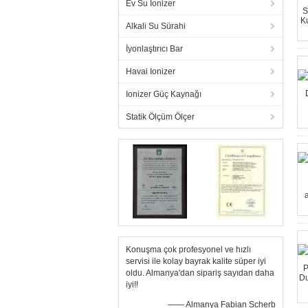
Ev Su Ionizer
Alkali Su Sürahi
İyonlaştırıcı Bar
Havai Ionizer
Ionizer Güç Kaynağı
Statik Ölçüm Ölçer
Konuşma çok profesyonel ve hızlı
servisi ile kolay bayrak kalite süper iyi
oldu. Almanya'dan sipariş sayıdan daha
iyi!!
—— Almanya Fabian Scherb