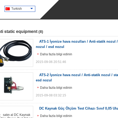
Turkish
ti static equipment
(8)
ATS-1 İyonize hava nozulları / Anti-statik nozul 
nozul / esd nozul
Daha fazla bilgi edinin
2015-09-06 20:51:46
ATS-2 İyonize hava nozul / Anti-statik nozul / st
esd nozul
Daha fazla bilgi edinin
2015-09-08 03:32:15
DC Kaynak Güç Ölçüm Test Cihazı Sınıf 0,05 U
Daha fazla bilgi edinin