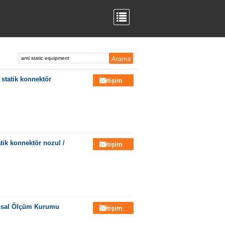
/ statik konnektör
İletişim
atik konnektör nozul /
İletişim
lusal Ölçüm Kurumu
İletişim