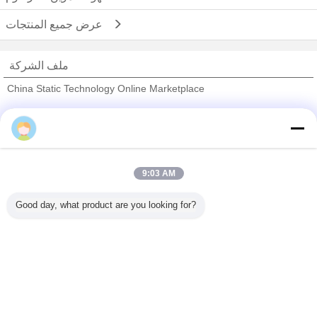
عرض جميع المنتجات
ملف الشركة
China Static Technology Online Marketplace
ﺎﻠﺘﺤﻘﻗ ﺎﻠﻣﻭﺭﺩﻮﻧ
Trust Seal
Verified Suplier
9:03 AM
منزل
Good day, what product are you looking for?
جميع المنتجات
حول نا
اتصل بنا
طلب اقتباس