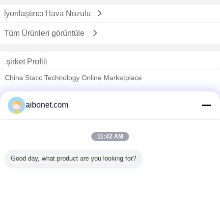
İyonlaştırıcı Hava Nozulu
Tüm Ürünleri görüntüle
şirket Profili
China Static Technology Online Marketplace
Onaylı Tedarikçi
aibonet.com
Trust Seal
Verified Suplier
11:42 AM
Ana sayfa
Good day, what product are you looking for?
Tüm ürünler
Hakkımızda
Bize ulaşın
Teklif isteği