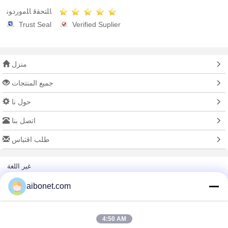
ﺎﻠﺘﺤﻘﻗ ﺎﻠﻣﻭﺭﺩﻮﻧ
Trust Seal
Verified Suplier
منزل
جميع المنتجات
حول نا
اتصل بنا
طلب اقتباس
غير اللغة
aibonet.com
الموقع الكامل
4:50 AM