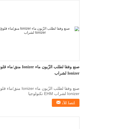
صنع وفقا لطلب الزّبون ماء Ionizer منق/ماء ق
Ionizer لشراب
صنع وفقا لطلب الزّبون ماء Ionizer منق/ماء 
Ionizer لشراب EHM تكنولوجيا
عال_عالوون_عالية_عالية_ع...
ﺎﺘﺼﻟ ﺍﻶﻧ