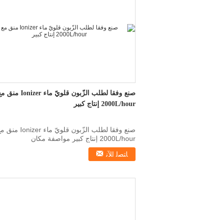
صنع وفقا لطلب الزّبون قلويّ ماء Ionizer من
2000L/hour إنتاج كبير
صنع وفقا لطلب الزّبون قلويّ ماء Ionizer م
2000L/hour إنتاج كبير مواصفة مكان
الأصل:الصين_ إسم_أس...
ﺎﺘﺼﻟ ﺍﻶﻧ