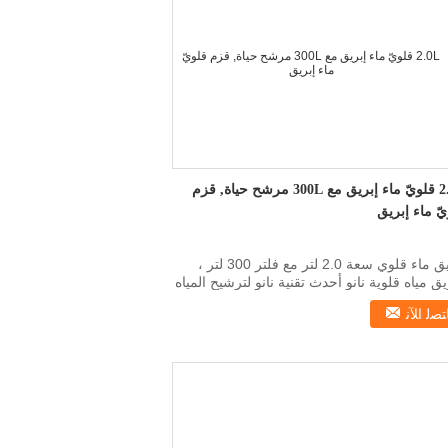
2.0L قلويّ ماء إبريق مع 300L مرشح حياة, قزم
ّ ماء إبريق
إبريق ماء قلوي سعة 2.0 لتر مع فلتر 300 لتر ،
يق مياه قلوية نانو أحدث تقنية نانو لترشيح المياه
.
ﺘﺼﻟ ﺍﻶﻧ