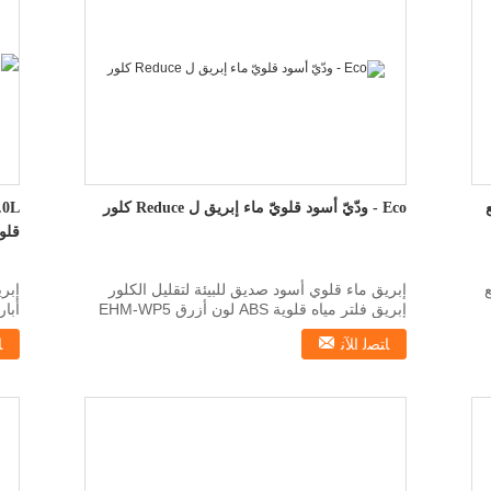
ق مع
Eco - ودّيّ أسود قلويّ ماء إبريق ل Reduce كلور
قلوي
نق مع
إبريق ماء قلوي أسود صديق للبيئة لتقليل الكلور
إبريق فلتر مياه قلوية ABS لون أزرق EHM-WP5
أبار
معلومات الم...
ال..
ﺎﺘﺼﻟ ﺍﻶﻧ
ﺎ