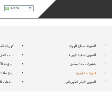
Arabic
المؤينة منفاخ الهواء
كهرباء الم
المؤين بندقية الهواء
ثابت المزي
عشرات حدة محفز
المؤينة الأ
قلويّ ماء إبريق
بيتيّ ماء ionizer
المؤين التيار الكهربائي
النفقات ال