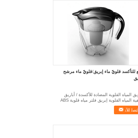
ع للتأكسد قلويّ ماء إبريق/قلويّ ماء مرشح
يق
يق المياه القلوية المضادة للأكسدة / أباريق
تصفية المياه القلوية إبريق فلتر مياه قلوية ABS
أز...
ﺘﺼﻟ ﺍﻶﻧ