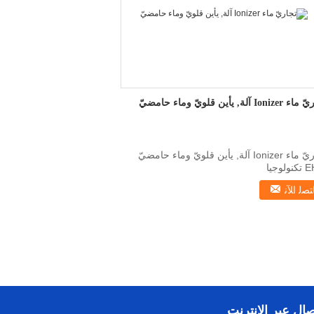
Ioni آلة, يأين قلويّ وماء حامضيّ
تجاريّ ماء Ionizer آلة, يأين قلويّ وماء حامضيّ
EHM تكنولوجيا
_عالوون_عالية_عالية_عاليات_أعلى جديد ...
ﺘﺼﻟ ﺍﻶﻧ
صال عبر الإنترنت