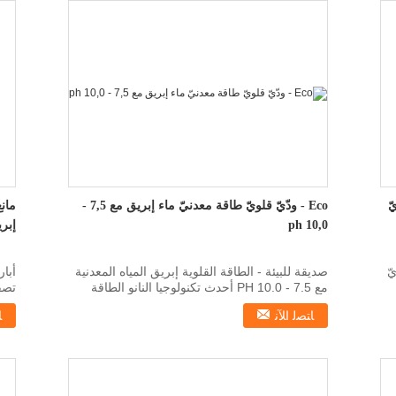
لويّ
Eco - ودّيّ قلويّ طاقة معدنيّ ماء إبريق مع 7,5 -
مان
10,0 ph
إبر
قلويّ
صديقة للبيئة - الطاقة القلوية إبريق المياه المعدنية
أبار
مع 7.5 - 10.0 PH أحدث تكنولوجيا النانو الطاقة
ال...
لون 
ﺎﺘﺼﻟ ﺍﻶﻧ
ﺎ