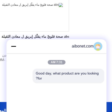
abs صحة قلويّ ماء يقلّل إبريق ل معادن الثقيلة
aibonet.com
أبريق الماء القلوي ABS الصحي لتقليل المعادن
الثقيلة إبريق فلتر مياه قلوي
7:31 AM
WP5 معلوم...
ﺎﺘﺼﻟ ﺍﻶﻧ
Good day, what product are you looking 
for?
خريطة الموقع
إتصال
جولة في المع