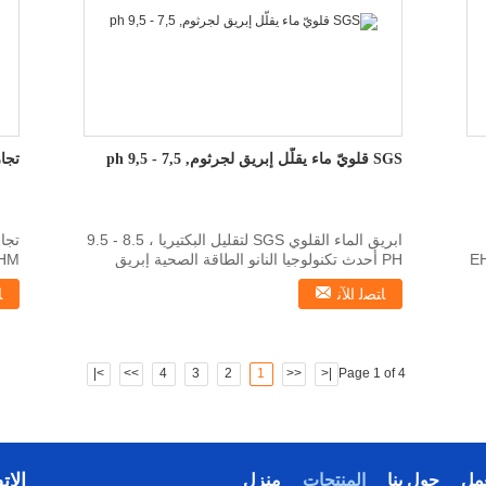
SGS قلويّ ماء يقلّل إبريق لجرثوم, 7,5 - 9,5 ph
تجاريّ ماء zer
ابريق الماء القلوي SGS لتقليل البكتيريا ، 8.5 - 9.5
ة ABS لون أزرق EHM-
PH أحدث تكنولوجيا النانو الطاقة الصحية إبريق
الم...
عال
ﺎﺘﺼﻟ ﺍﻶﻧ
ﺎ
>|
>>
4
3
2
1
<<
|<
Page 1 of 4
الات
مل
حول بنا
المنتجات
منزل