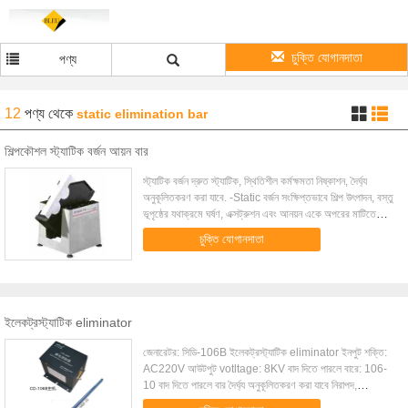
চুক্তি যোগানদাতা
পণ্য
12
পণ্য
থেকে
static elimination bar
শিল্পকৌশল স্ট্যাটিক বর্জন আয়ন বার
স্ট্যাটিক বর্জন দ্রুত স্ট্যাটিক, স্থিতিশীল কর্মক্ষমতা নিষ্কাশন, দৈর্ঘ্য
অনুকূলিতকরণ করা যাবে. -Static বর্জন সংক্ষিপ্তভাবে শিল্প উৎপাদন, বস্তু
ভূপৃষ্ঠের যথাক্রমে ঘর্ষণ, এক্সট্রুশন এবং আনয়ন একে অপরের মাটিতে
বৈদ্...
চুক্তি যোগানদাতা
ইলেকট্রস্ট্যাটিক eliminator
জেনারেটর: সিডি-106B ইলেকট্রস্ট্যাটিক eliminator ইনপুট শক্তি:
AC220V আউটপুট votltage: 8KV বাদ দিতে পারলে বারে: 106-
10 বাদ দিতে পারলে বার দৈর্ঘ্য অনুকূলিতকরণ করা যাবে নিরাপদ,
Shockless এবং স্পর্শনীয় , ফাস্ট পুঙ্...