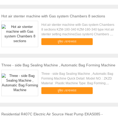
Hot air stenter machine with Gas system Chambers 8 sections
Hot air stenter machine with Gas system Chambers
8 sections KZM-180-340 KZM-180-340 type Hot air
stenter setting machine(Gas system) Chambers 8
sections Process : Open width entry tight cloth
চুক্তি যোগানদাতা
frame infrared ...
Three - side Bag Sealing Machine , Automatic Bag Forming Machine
Three - side Bag Sealing Machine , Automatic Bag
Forming Machine Quick Detail: Model NO. : ZKZD
Material : Plastic Machine Type: Bag Forming
Machine Bag Type: Food bag Computerized: Yes
চুক্তি যোগানদাতা
Max. Mechanical Speed: ....
Residential R407C Electric Air Source Heat Pump EKAS085 -