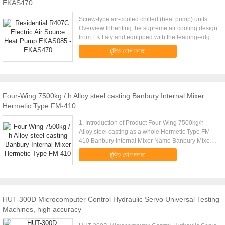
EKAS470
Screw-type air-cooled chilled (heat pump) units
Overview Inheriting the supreme air cooling design
from EK Italy and equipped with the leading-edge
European design for large-scale air-cooled units,
চুক্তি যোগানদাতা
EKAS screw.....
Four-Wing 7500kg / h Alloy steel casting Banbury Internal Mixer
Hermetic Type FM-410
1. Introduction of Product Four-Wing 7500kg/h
Alloy steel casting as a whole Hermetic Type FM-
410 Banbury Internal Mixer Name Banbury Mixer
Cooling Way Cooling water Type Drop door and
চুক্তি যোগানদাতা
Internal Feature It is .....
HUT-300D Microcomputer Control Hydraulic Servo Universal Testing
Machines, high accuracy