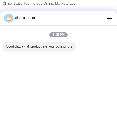
China Static Technology Online Marketplace
যাচাইকৃত সরবরাহকারী
aibonet.com
Trust Seal
Verified Suplier
1:15 PM
বাড়ি
Good day, what product are you looking for?
সব পণ্য
আমাদের সম্পর্কে
আমাদের সাথে যোগাযোগ করুন
উদ্ধৃতির জন্য আবেদন
ভাষা পরিবর্তন করুন