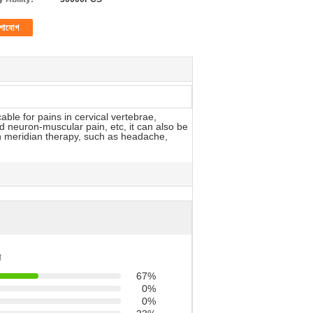
গাযোগ
le for pains in cervical vertebrae,
nd neuron-muscular pain, etc, it can also be
th meridian therapy, such as headache,
ণ
67%
0%
0%