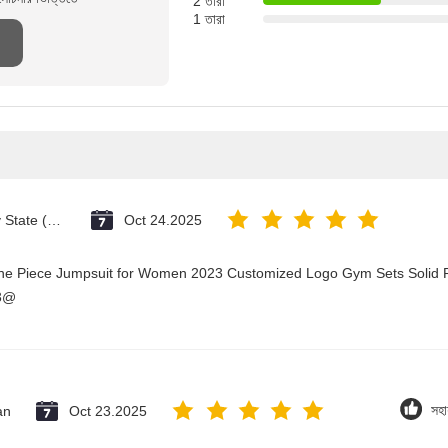
2 তারা
1 তারা
Vatican City State (Holy See)
Oct 24.2025
One Piece Jumpsuit for Women 2023 Customized Logo Gym Sets Solid P
23@
an
Oct 23.2025
সহা