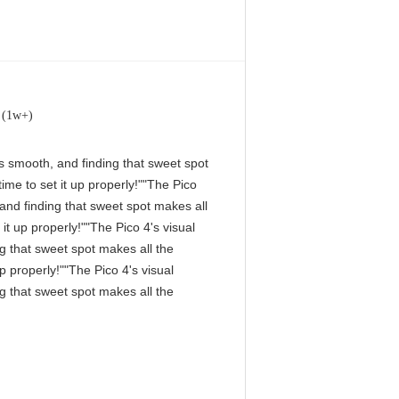
ক (1w+)
 is smooth, and finding that sweet spot
me to set it up properly!""The Pico
, and finding that sweet spot makes all
it up properly!""The Pico 4's visual
ng that sweet spot makes all the
p properly!""The Pico 4's visual
ng that sweet spot makes all the