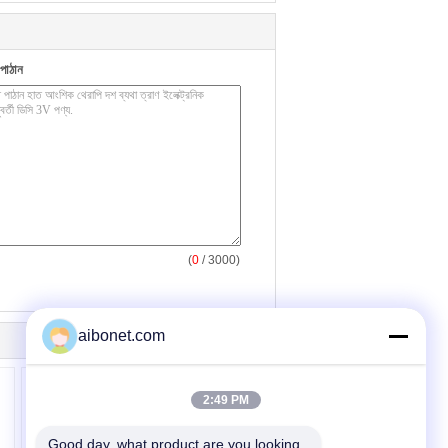
পাঠান
(
0
/ 3000)
aibonet.com
2:49 PM
Good day, what product are you looking 