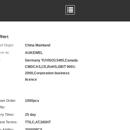
 বিবরণ:
of Origin:
China Mainland
ুলক নাম:
AUKEWEL
:
Germany TUVISO13485,Canada
CMDCAS,CE,RoHS,GB/T 9001-
2000,Corporation business
licence
um Order
1000pcs
ity:
ery Time:
25 day
nt Terms:
TT/LC,AT,SIGHT
 Ability:
30000PCS