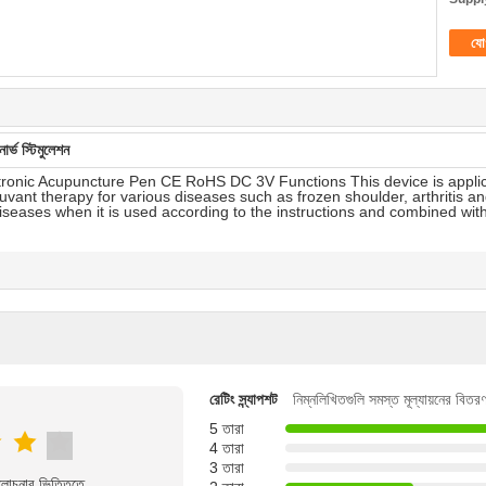
যো
ভ স্টিমুলেশন
tronic Acupuncture Pen CE RoHS DC 3V Functions This device is applicab
uvant therapy for various diseases such as frozen shoulder, arthritis a
iseases when it is used according to the instructions and combined wi
রেটিং স্ন্যাপশট
নিম্নলিখিতগুলি সমস্ত মূল্যায়নের বিতর
5 তারা
4 তারা
3 তারা
ালোচনার ভিত্তিতে