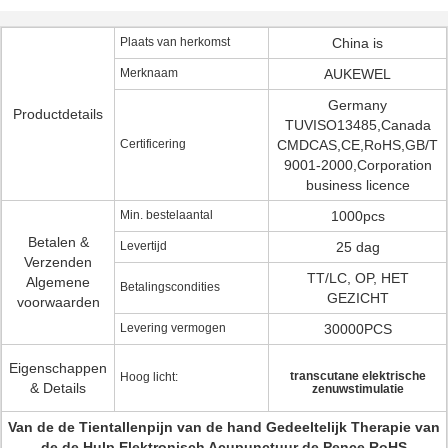
Plaats van herkomst
China is
Merknaam
AUKEWEL
Germany
Productdetails
TUVISO13485,Canada
Certificering
CMDCAS,CE,RoHS,GB/T
9001-2000,Corporation
business licence
Min. bestelaantal
1000pcs
Betalen &
Levertijd
25 dag
Verzenden
TT/LC, OP, HET
Algemene
Betalingscondities
GEZICHT
voorwaarden
Levering vermogen
30000PCS
Eigenschappen
transcutane elektrische
Hoog licht:
& Details
zenuwstimulatie
Van de de Tientallenpijn van de hand Gedeeltelijk Therapie van
de de Hulp Elektronisch Acupunctuur de Pence RoHS