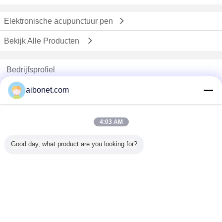
Elektronische acupunctuur pen
Bekijk Alle Producten
Bedrijfsprofiel
China Static Technology Online Marketplace
aibonet.com
Verified Leveranciers
Trust Seal
Verified Suplier
4:03 AM
Good day, what product are you looking for?
Thuis
Alle producten
Ongeveer ons
Contacteer ons