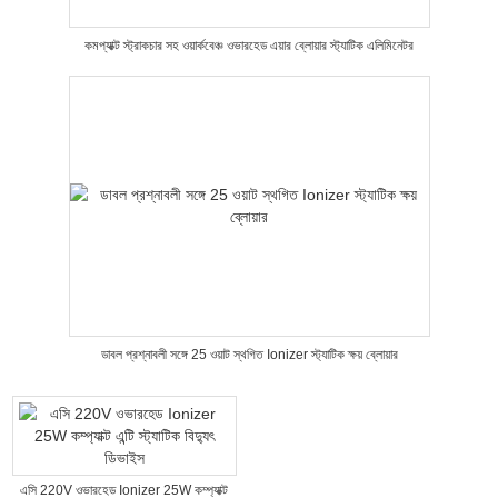
কমপ্যাক্ট স্ট্রাকচার সহ ওয়ার্কবেঞ্চ ওভারহেড এয়ার ব্লোয়ার স্ট্যাটিক এলিমিনেটর
ডাবল প্রশ্নাবলী সঙ্গে 25 ওয়াট স্থগিত Ionizer স্ট্যাটিক ক্ষয় ব্লোয়ার
এসি 220V ওভারহেড Ionizer 25W কম্প্যাক্ট