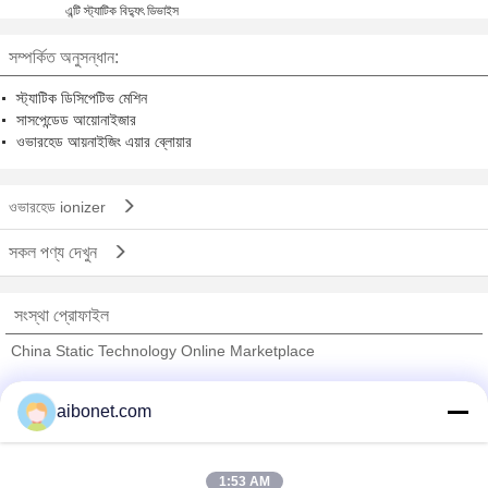
এন্টি স্ট্যাটিক বিদ্যুৎ ডিভাইস
সম্পর্কিত অনুসন্ধান:
স্ট্যাটিক ডিসিপেটিভ মেশিন
সাসপেন্ডেড আয়োনাইজার
ওভারহেড আয়নাইজিং এয়ার ব্লোয়ার
ওভারহেড ionizer
সকল পণ্য দেখুন
সংস্থা প্রোফাইল
China Static Technology Online Marketplace
যাচাইকৃত সরবরাহকারী
aibonet.com
Trust Seal
Verified Suplier
1:53 AM