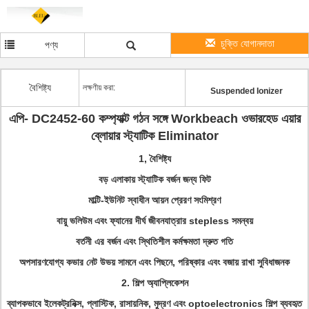
চুক্তি যোগানদাতা
পণ্য
বৈশিষ্ট্য
লক্ষণীয় করা:
Suspended Ionizer
এপি- DC2452-60 কম্প্যাক্ট গঠন সঙ্গে Workbeach ওভারহেড এয়ার
ব্লোয়ার স্ট্যাটিক Eliminator
1,
বৈশিষ্ট্য
বড় এলাকায় স্ট্যাটিক বর্জন জন্য ফিট
মাল্টি-ইউনিট স্বাধীন আয়ন প্রেরণ সংমিশ্রণ
বায়ু ভলিউম এবং ফ্যানের দীর্ঘ জীবনযাত্রার stepless সমন্বয়
বর্তনী এর বর্জন এবং স্থিতিশীল কর্মক্ষমতা দ্রুত গতি
অপসারণযোগ্য কভার নেট উভয় সামনে এবং পিছনে, পরিষ্কার এবং বজায় রাখা সুবিধাজনক
2. শিল্প অ্যাপ্লিকেশন
ব্যাপকভাবে ইলেকট্রনিক্স, প্লাস্টিক, রাসায়নিক, মুদ্রণ এবং optoelectronics শিল্প ব্যবহৃত