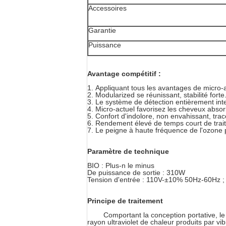
Accessoires
Garantie
Puissance
Avantage compétitif :
1.
Appliquant tous les avantages de micro-a
2. Modularized se réunissant, stabilité forte
3. Le système de détection entièrement inte
4. Micro-actuel favorisez les cheveux absor
5. Confort d'indolore, non envahissant, tra
6. Rendement élevé de temps court de traite
7. Le peigne à haute fréquence de l'ozone pour
Paramètre de technique
BIO : Plus-n le minus
De puissance de sortie : 310W
Tension d'entrée : 110V-±10% 50Hz-60Hz
Principe de traitement
Comportant la conception portative, le 
rayon ultraviolet de chaleur produits par vi