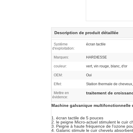
Description de produit détaillée
Système
écran tactile
d'exploitation:
Marques:
HARDIESSE
couleur:
vert, vin rouge, blanc, d'or
OEM:
Oui
Effet:
Station thermale de cheveux
traitement de croissa
Mettre en
évidence:
Machine galvanique multifonctionnelle 
1.
écran tactile de 5 pouces
2.
le peigne Micro-actuel stimulent le cuir
3.
Peigne à haute fréquence de l'ozone pour
4.
Galanic stimule le cuir chevelu absorben