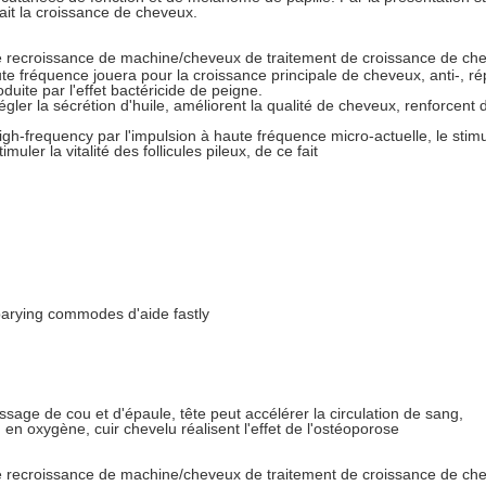
fait la croissance de cheveux.
aute fréquence jouera pour la croissance principale de cheveux, anti-, r
roduite par l'effet bactéricide de peigne.
régler la sécrétion d'huile, améliorent la qualité de cheveux, renforcen
high-frequency par l'impulsion à haute fréquence micro-actuelle, le stim
uler la vitalité des follicules pileux, de ce fait
parying commodes d'aide fastly
sage de cou et d'épaule, tête peut accélérer la circulation de sang,
en oxygène, cuir chevelu réalisent l'effet de l'ostéoporose