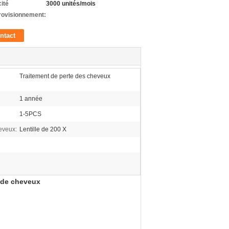
ité
3000 unités/mois
rovisionnement:
ntact
Traitement de perte des cheveux
1 année
1-5PCS
eveux:
Lentille de 200 X
 de cheveux