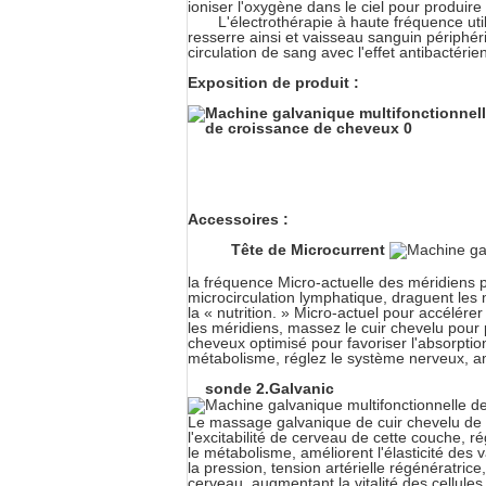
ioniser l'oxygène dans le ciel pour produire 
L'électrothérapie à haute fréquence util
resserre ainsi et vaisseau sanguin périphér
circulation de sang avec l'effet antibactérie
Exposition de produit :
Accessoires :
Tête de Microcurrent
la fréquence Micro-actuelle des méridiens p
microcirculation lymphatique, draguent les m
la « nutrition. » Micro-actuel pour accélérer
les méridiens, massez le cuir chevelu pour p
cheveux optimisé pour favoriser l'absorption
métabolisme, réglez le système nerveux, amé
sonde 2.Galvanic
Le massage galvanique de cuir chevelu de so
l'excitabilité de cerveau de cette couche, r
le métabolisme, améliorent l'élasticité des
la pression, tension artérielle régénératri
cerveau, augmentant la vitalité des cellule