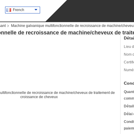
French
sant
Machine galvanique multifonctionnelle de recroissance de machine/cheveu
onnelle de recroissance de machine/cheveux de trai
Détai
Lieu d
Nom d
Certifi
Numér
Cond
Quant
comm
Détai
Délai 
Condi
paiem