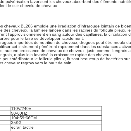
de pulvérisation favorisent les cheveux absorbent des éléments nutritif
ent le cuir chevelu de cheveux.
s cheveux BL206 emploie une irradiation d'infrarouge lointain de bioéne
e des cheveux. la lumière lancée dans les racines du follicule pileux, le 
iorent l'approvisionnement en sang autour des capillaires, la circulation 
arbre pour le faire se développer rapidement.
drogues importées de nutrition de cheveux, drogues peut être moulé da
 utiliser cet instrument pénètrent rapidement dans les substances actives
rs, aucune croissance de cheveux de cheveux, juste comme l'engrais au
ngrais, a plus loin favorisé la croissance rapide des cheveux.
eut stérilisateur le follicule pileux, là sont beaucoup de bactéries sur 
r les cheveux regrow vers le haut de sain.
110V/240V
50-60HZ
104*59*66CM
35KG
écran tactile