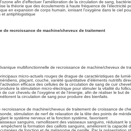
l'ozone afin d'effectuer l'amélioration de la circulation de sang, bactéri
ise la théorie que des écoulements à haute fréquence de l'électricité pou
ique en expansion de corps humain, ionisant l'oxygène dans le ciel pour
n et antiphlogistique
rincipaux micro-actuels rouges de drague de caractéristiques de lumièr
éridiens, plaçant, couche, variété quantitative d'éléments nutritifs dir
 l'activation efficace des cellules de la circulation de sang de cuir chev
roduire la stimulation micro-électrique pour stimuler la vitalité du foll
 de cuir chevelu de l'oxygène et de l'énergie, afin de réaliser le but d
liorent la circulation de sang pour produire des bienfaits.
nde, stimulation de nerf de relaxation de la tête des points de méridi
églant le système nerveux et la fonction système, favorisent
 vaisseaux sanguins, ramollissent des vaisseaux sanguins, réduisant le s
ce, empêchent la formation des caillots sanguins, améliorent la capacité
s cutanées de fonction et de mélanome de papille. Par la présentation 