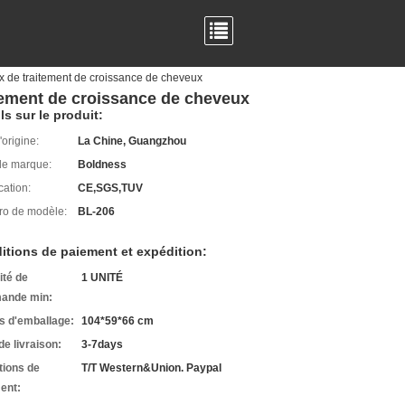
x de traitement de croissance de cheveux
tement de croissance de cheveux
ls sur le produit:
'origine:
La Chine, Guangzhou
e marque:
Boldness
cation:
CE,SGS,TUV
o de modèle:
BL-206
itions de paiement et expédition:
ité de
1 UNITÉ
ande min:
ls d'emballage:
104*59*66 cm
de livraison:
3-7days
tions de
T/T Western&Union. Paypal
ent: