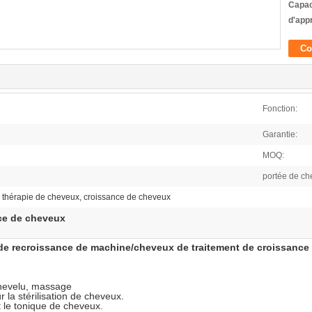
Capac
d'app
Co
Fonction:
Garantie:
MOQ:
portée de ch
, thérapie de cheveux, croissance de cheveux
nce de cheveux
de recroissance de machine/cheveux de traitement de croissance
 chevelu, massage
 la stérilisation de cheveux.
t le tonique de cheveux.