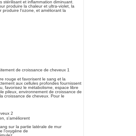
es stérilisant et inflammation diminuant.
r produire la chaleur et ultra-violet, la
 produire l'ozone, et améliorant la
e rouge et favorisent le sang et la
ectement aux cellules profondes fournissent
elu, favorisez le métabolisme, espace libre
icule pileux, environnement de croissance de
e la croissance de cheveux. Pour le
en, s'améliorent
ang sur la partie latérale de mur
 de l'oxygène de
stimulez