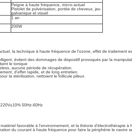
Peigne à haute fréquence, micro-actuel
Pistolet de pulvérisation, portée de cheveux, jeu
galvanique et visuel
1 an
200W
ctuel, la technique à haute fréquence de l'ozone, effet de traitement e
.
lligent, évitent des dommages de dispositif provoqués par la manipulat
bent le tonique
celess, aucune période de récupération.
ment, d'effet rapide, et de long entretien.
 la stérilisation, nettoient le follicule pileux.
 ; 220V±10% 50Hz-60Hz
matériel favorable à l'environnement, et la théorie d'électrothérapie à h
bration du courant à haute fréquence pour faire la périphérie le navire s