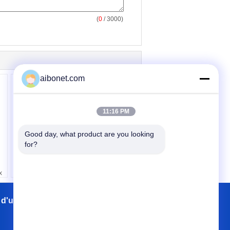
(
0
/ 3000)
aibonet.com
11:16 PM
Good day, what product are you looking 
Pistolet pneumatique
for?
antistatique formé par
serpent d'Ionizer pour
la fabrication médicale
x
 d'usine
Contacts
Plan du site