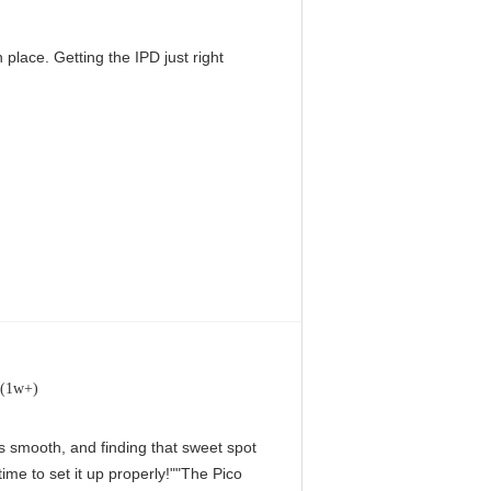
 place. Getting the IPD just right
 (1w+)
 is smooth, and finding that sweet spot
me to set it up properly!""The Pico