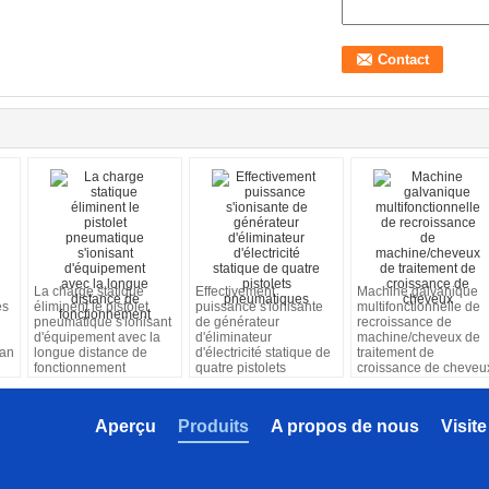
La charge statique
Effectivement
Machine galvanique
es
éliminent le pistolet
puissance s'ionisante
multifonctionnelle de
pneumatique s'ionisant
de générateur
recroissance de
d'équipement avec la
d'éliminateur
machine/cheveux de
an
longue distance de
d'électricité statique de
traitement de
fonctionnement
quatre pistolets
croissance de cheveu
pneumatiques
Aperçu
Produits
A propos de nous
Visite