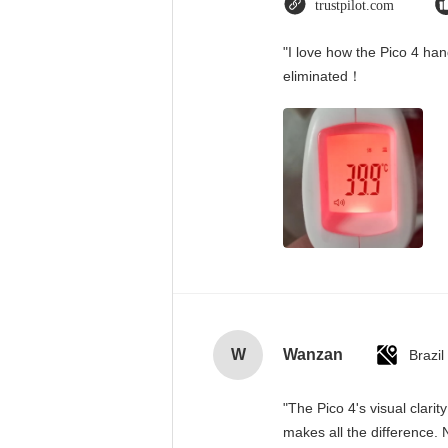
trustpilot.com
"I love how the Pico 4 han
eliminated！
W
Wanzan
Brazil
"The Pico 4's visual clari
makes all the difference. 