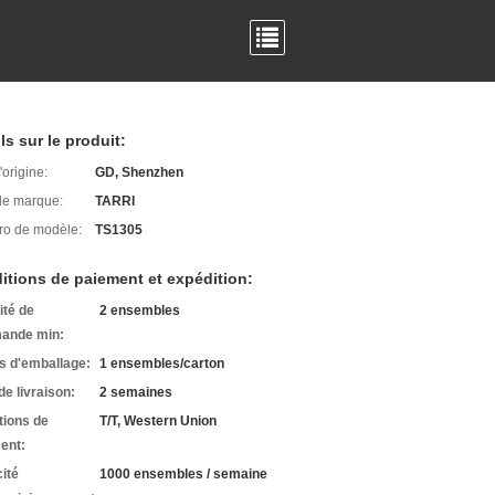
ls sur le produit:
'origine:
GD, Shenzhen
e marque:
TARRI
o de modèle:
TS1305
itions de paiement et expédition:
ité de
2 ensembles
ande min:
ls d'emballage:
1 ensembles/carton
de livraison:
2 semaines
tions de
T/T, Western Union
ent:
ité
1000 ensembles / semaine