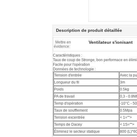
Description de produit détaillée
Ventilateur s'ionisant
Mettre en
évidence:
Caractéristiques :
Taux de coup de Stronge, bon performace en élimina
Facile pour l'opération
Données de technologie :
Tension d'entrée
Avec la pu
Longueur du fil
3m
Poids
0.5kg
PA de travail
0,3 - 0.8
Temp d'opération
-10°C - 5
Taux de soufflement
0.5Mpa
Tension excentrée
< 1="">
Temps de Dacey
< 1S="">
Éliminez le secteur statique
800 (L)*6