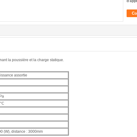
d'app
Co
nt la poussière et la charge statique.
issance assortie
MPa
0°C
00 (W), distance : 3000mm