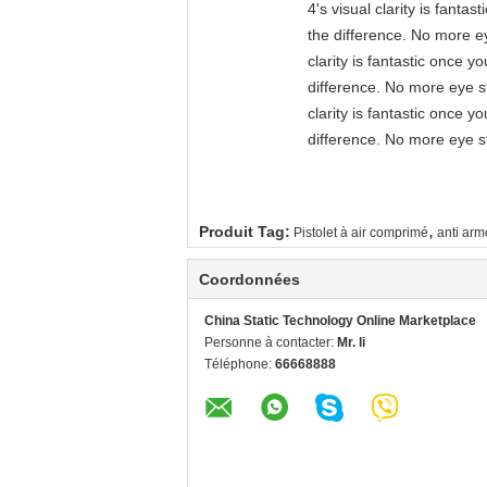
4's visual clarity is fant
the difference. No more ey
clarity is fantastic once 
difference. No more eye st
clarity is fantastic once 
difference. No more eye st
,
Produit Tag:
Pistolet à air comprimé
anti arm
Coordonnées
China Static Technology Online Marketplace
Personne à contacter:
Mr. li
Téléphone:
66668888