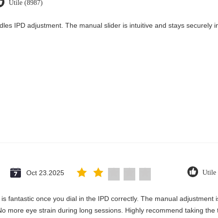
Utile (8987)
dles IPD adjustment. The manual slider is intuitive and stays securely in
Oct 23.2025
Utile
ty is fantastic once you dial in the IPD correctly. The manual adjustment
No more eye strain during long sessions. Highly recommend taking the ti