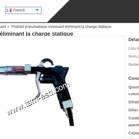
French
sant
Pistolet pneumatique s'ionisant éliminant la charge statique
éliminant la charge statique
Détai
Lieu d
Nom d
Numér
Cond
Quant
comm
Détai
Délai 
Condi
paiem
Capac