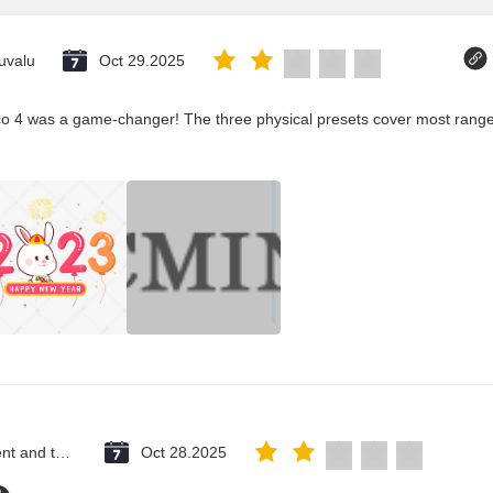
uvalu
Oct 29.2025
co 4 was a game-changer! The three physical presets cover most ranges
Saint Vincent and the Grenadines
Oct 28.2025