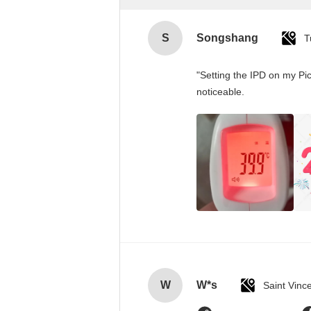
S
Songshang
T
"Setting the IPD on my Pi
noticeable.
W
W*s