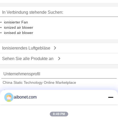
Werkstatt, HEPA gefiltert
In Verbindung stehende Suchen:
ionisierter Fan
ionized air blower
ionised air blower
Ionisierendes Luftgebläse
Sehen Sie alle Produkte an
Unternehmensprofil
China Static Technology Online Marketplace
Überprüfte Lieferanten
aibonet.com
Trust Seal
Verified Suplier
8:49 PM