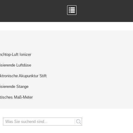
chtop-Luft Ionizer
isierende Luftdüse
ktronische Akupunktur Stift
isierende Stange
atisches Maß-Meter
search