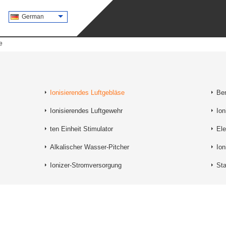
German
e
Ionisierendes Luftgebläse
Ben
Ionisierendes Luftgewehr
Ion
ten Einheit Stimulator
Ele
Alkalischer Wasser-Pitcher
Ion
Ionizer-Stromversorgung
St