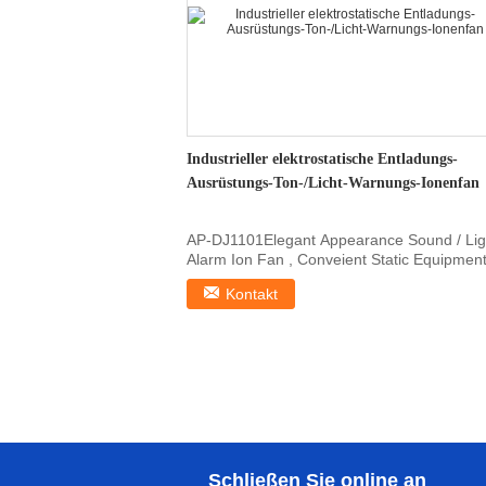
Industrieller elektrostatische Entladungs-
Ausrüstungs-Ton-/Licht-Warnungs-Ionenfan
AP-DJ1101Elegant Appearance Sound / Lig
Alarm Ion Fan , Conveient Static Equipment
Features AP...
Kontakt
Schließen Sie online an