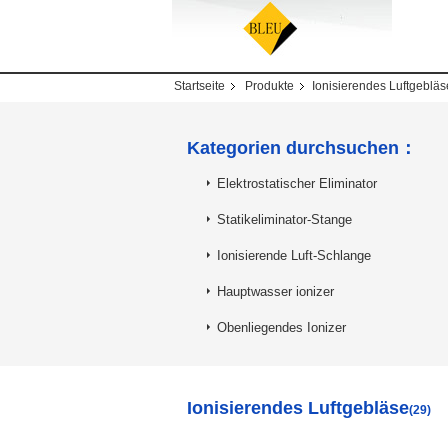
Startseite
Produkte
Ionisierendes Luftgebläs
Kategorien durchsuchen：
Elektrostatischer Eliminator
Statikeliminator-Stange
Ionisierende Luft-Schlange
Hauptwasser ionizer
Obenliegendes Ionizer
Ionisierendes Luftgebläse
(29)