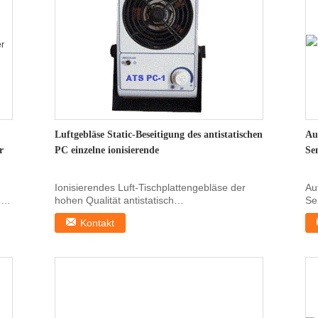
Luftgebläse Static-Beseitigung des antistatischen
Au
r
PC einzelne ionisierende
Se
Ionisierendes Luft-Tischplattengebläse der
Au
,
hohen Qualität antistatisch
Se
Produkteigenschaften: ...
Sch
Kontakt