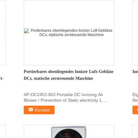
Portierbares obenliegendes Ionizer Luft-Gebläse
Ion
t-
DCs, statische zerstreuende Maschine
AP-DC2452-80J Portable DC Ionizing Air
Ei
Blower / Prevention of Static electricity 1,
Be
Features 1, Fit ...
St
Kontakt