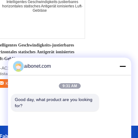
elligentes Geschwindigkeits-justierbares
izontales statisches Antigerät ionisiertes
ft-Gebläse
aibonet.com
-AC2459 Professional Horizontal Ionizer
tistatic Device Adjusttable Speed Ion Fan 1.
cificati...
Kontakt
9:31 AM
Good day, what product are you looking 
for?
Fabrik Tour
Kontakte
Sitemap