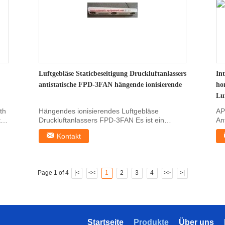
Luftgebläse Staticbeseitigung Druckluftanlassers
Int
antistatische FPD-3FAN hängende ionisierende
hor
Lu
th
Hängendes ionisierendes Luftgebläse
AP
 1.
Druckluftanlassers FPD-3FAN Es ist ein
An
Statikeliminator, der ...
Spe
Kontakt
Page 1 of 4
|<
<<
1
2
3
4
>>
>|
Startseite
Produkte
Über uns