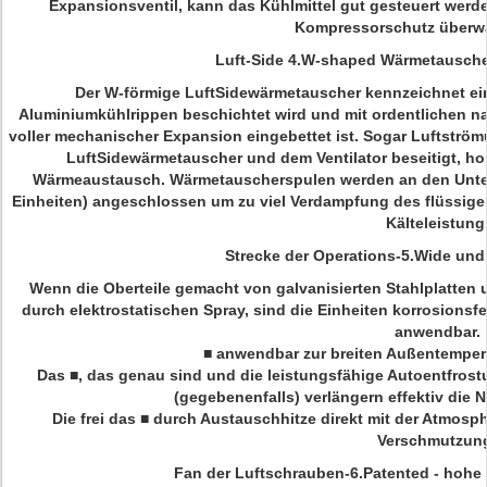
Expansionsventil, kann das Kühlmittel gut gesteuert wer
Kompressorschutz überw
Luft-Side 4.W-shaped Wärmetauscher
Der W-förmige LuftSidewärmetauscher kennzeichnet ein
Aluminiumkühlrippen beschichtet wird und mit ordentlichen n
voller mechanischer Expansion eingebettet ist. Sogar Luftst
LuftSidewärmetauscher und dem Ventilator beseitigt, h
Wärmeaustausch. Wärmetauscherspulen werden an den Unter
Einheiten) angeschlossen um zu viel Verdampfung des flüssige
Kälteleistung
Strecke der Operations-5.Wide un
Wenn die Oberteile gemacht von galvanisierten Stahlplatten u
durch elektrostatischen Spray, sind die Einheiten korrosion
anwendbar.
■ anwendbar zur breiten Außentemperat
Das ■, das genau sind und die leistungsfähige Autoentfros
(gegebenenfalls) verlängern effektiv die 
Die frei das ■ durch Austauschhitze direkt mit der Atmosp
Verschmutzun
Fan der Luftschrauben-6.Patented - hohe