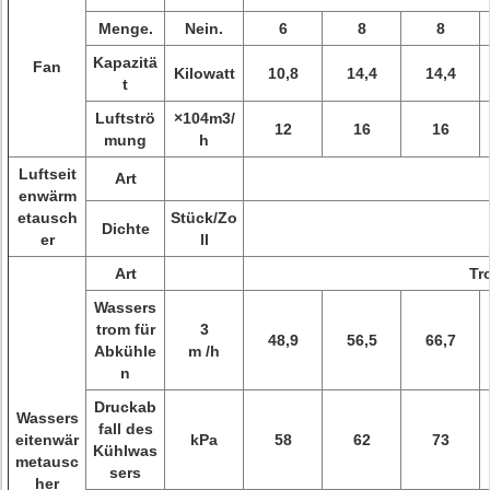
Menge.
Nein.
6
8
8
Kapazitä
Fan
Kilowatt
10,8
14,4
14,4
t
Luftströ
×104m3/
12
16
16
mung
h
Luftseit
Art
enwärm
etausch
Stück/Zo
Dichte
er
ll
Art
Tr
Wassers
trom für
3
48,9
56,5
66,7
Abkühle
m /h
n
Druckab
Wassers
fall des
eitenwär
kPa
58
62
73
Kühlwas
metausc
sers
her