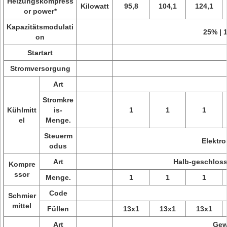
Heizungskompress
Kilowatt
95,8
104,1
124,1
or power*
Kapazitätsmodulati
25% | 
on
Startart
Stromversorgung
Art
Stromkre
Kühlmitt
is-
1
1
1
el
Menge.
Steuerm
Elektr
odus
Art
Halb-geschloss
Kompre
ssor
Menge.
1
1
1
Code
Schmier
mittel
Füllen
13x1
13x1
13x1
Art
Gew