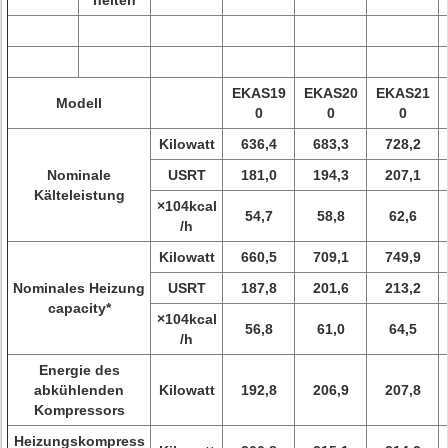
heiten
EKAS19
EKAS20
EKAS21
Modell
0
0
0
Kilowatt
636,4
683,3
728,2
Nominale
USRT
181,0
194,3
207,1
Kälteleistung
×104kcal
54,7
58,8
62,6
/h
Kilowatt
660,5
709,1
749,9
Nominales Heizung
USRT
187,8
201,6
213,2
capacity*
×104kcal
56,8
61,0
64,5
/h
Energie des
abkühlenden
Kilowatt
192,8
206,9
207,8
Kompressors
Heizungskompress