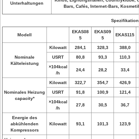
Kinos, Eignungshallen, Countryklube,
Unterhaltungen
Bars, Cafés, Internet-Bars, Kosmeti
Spezifikation
EKAS08
EKAS09
Modell
EKAS115
5
5
Kilowatt
284,1
328,3
388,0
Nominale
USRT
80,8
93,3
110,3
Kälteleistung
×104kcal
24,4
28,2
33,4
/h
Kilowatt
322,7
354,7
426,9
Nominales Heizung
USRT
91,8
100,9
121,4
capacity*
×104kcal
27,8
30,5
36,7
/h
Energie des
abkühlenden
Kilowatt
93,1
101,3
123,9
Kompressors