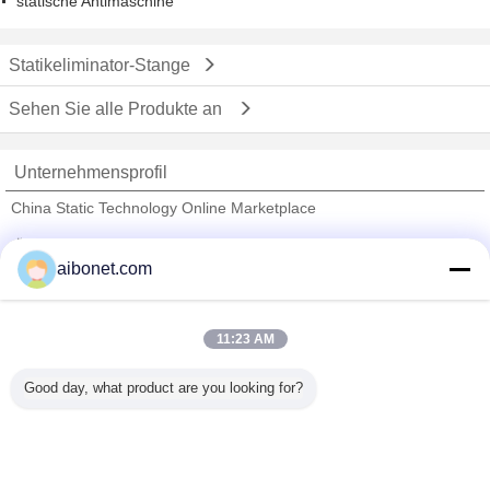
statische Antimaschine
Statikeliminator-Stange
Sehen Sie alle Produkte an
Unternehmensprofil
China Static Technology Online Marketplace
Überprüfte Lieferanten
aibonet.com
Trust Seal
Verified Suplier
11:23 AM
Nach Hause
Good day, what product are you looking for?
Alle Produkte
Über uns
Kontakt