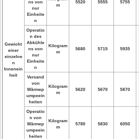
ns von
5520
5555
5755
m
nur
Einheite
n
Operatio
n des
Abkühle
Gewicht
Kilogram
ns von
5680
5715
5935
einer
m
nur
einzelne
Einheite
n
n
Innenein
heit
Versand
von
Kilogram
Wärmep
5620
5670
5870
m
umpeein
heiten
Operatio
n von
Kilogram
Wärmep
5780
5830
6050
m
umpeein
heiten