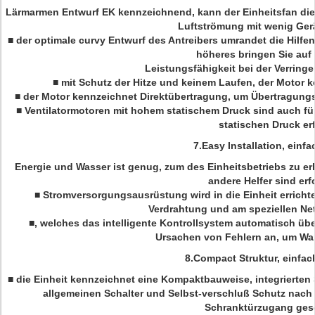
Lärmarmen Entwurf EK kennzeichnend, kann der Einheitsfan die 
Luftströmung mit wenig Ger
■ der optimale curvy Entwurf des Antreibers umrandet die Hilfen
höheres bringen Sie auf
Leistungsfähigkeit bei der Verrin
■ mit Schutz der Hitze und keinem Laufen, der Motor 
■ der Motor kennzeichnet Direktübertragung, um Übertragungsv
■ Ventilatormotoren mit hohem statischem Druck sind auch f
statischen Druck er
7.Easy Installation, einf
Energie und Wasser ist genug, zum des Einheitsbetriebs zu erh
andere Helfer sind erf
■ Stromversorgungsausrüstung wird in die Einheit erricht
Verdrahtung und am speziellen Net
■, welches das intelligente Kontrollsystem automatisch üb
Ursachen von Fehlern an, um War
8.Compact Struktur, einfach
■ die Einheit kennzeichnet eine Kompaktbauweise, integrierten S
allgemeinen Schalter und Selbst-verschluß Schutz nach d
Schranktürzugang ges