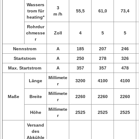
Wassers
3
trom für
55,5
61,0
73,4
m /h
heating*
Rohrdur
chmesse
Zoll
4
5
5
r
Nennstrom
A
185
207
246
Startstrom
A
250
278
326
Max. Startstrom
A
357
357
478
Millimete
Länge
3200
4100
4100
r
Millimete
Maße
Breite
2260
2260
2260
r
Millimete
Höhe
2525
2525
2525
r
Versand
des
Abkühle