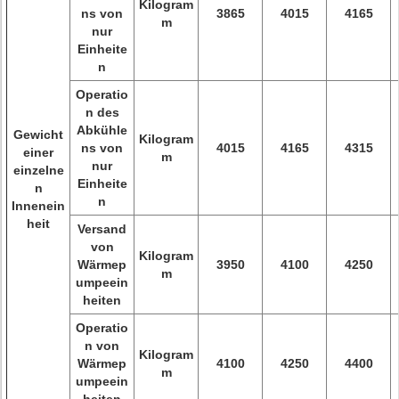
Kilogram
ns von
3865
4015
4165
m
nur
Einheite
n
Operatio
n des
Abkühle
Gewicht
Kilogram
ns von
4015
4165
4315
einer
m
nur
einzelne
Einheite
n
n
Innenein
heit
Versand
von
Kilogram
Wärmep
3950
4100
4250
m
umpeein
heiten
Operatio
n von
Kilogram
Wärmep
4100
4250
4400
m
umpeein