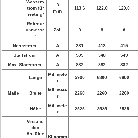
Wassers
3
trom für
113,6
122,0
129,0
m /h
heating*
Rohrdur
chmesse
Zoll
8
8
8
r
Nennstrom
A
381
413
415
Startstrom
A
505
548
549
Max. Startstrom
A
882
882
882
Millimete
Länge
5900
6800
6800
r
Millimete
Maße
Breite
2260
2260
2260
r
Millimete
Höhe
2525
2525
2525
r
Versand
des
Abkühle
Kilogram