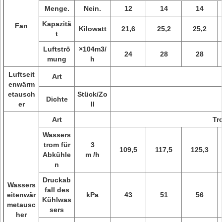
Menge.
Nein.
12
14
14
Kapazitä
Fan
Kilowatt
21,6
25,2
25,2
t
Luftströ
×104m3/
24
28
28
mung
h
Luftseit
Art
enwärm
etausch
Stück/Zo
Dichte
er
ll
Art
Tr
Wassers
trom für
3
109,5
117,5
125,3
Abkühle
m /h
n
Druckab
Wassers
fall des
eitenwär
kPa
43
51
56
Kühlwas
metausc
sers
her