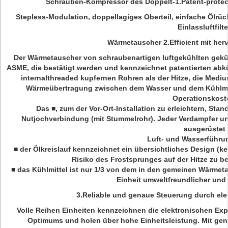
Schrauben-Kompressor des Doppelt-1.Patent-protect
Stepless-Modulation, doppellagiges Oberteil, einfache Ölrüc
Einlassluftfilte
Wärmetauscher 2.Efficient mit her
Der Wärmetauscher von schraubenartigen luftgekühlten gek
ASME, die bestätigt werden und kennzeichnet patentierten abk
internalthreaded kupfernen Rohren als der Hitze, die Med
Wärmeübertragung zwischen dem Wasser und dem Kühlmit
Operationskost
Das ■, zum der Vor-Ort-Installation zu erleichtern, St
Nutjochverbindung (mit Stummelrohr). Jeder Verdampfer u
ausgerüstet
Luft- und Wasserführu
■ der Ölkreislauf kennzeichnet ein übersichtliches Design (k
Risiko des Frostsprunges auf der Hitze zu be
■ das Kühlmittel ist nur 1/3 von dem in den gemeinen Wärmeta
Einheit umweltfreundlicher und
3.Reliable
und genaue Steuerung durch elek
Volle Reihen Einheiten kennzeichnen die elektronischen Ex
Optimums und holen über hohe Einheitsleistung. Mit ge