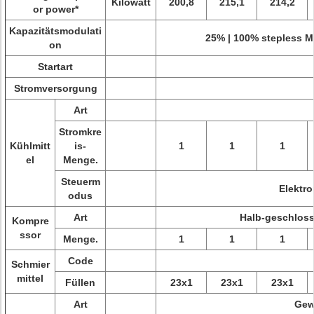
Kilowatt
200,8
215,1
214,2
or power*
Kapazitätsmodulati
25% | 100% stepless M
on
Startart
Stromversorgung
Art
Stromkre
Kühlmitt
is-
1
1
1
el
Menge.
Steuerm
Elektr
odus
Art
Halb-geschloss
Kompre
ssor
Menge.
1
1
1
Code
Schmier
mittel
Füllen
23x1
23x1
23x1
Art
Gew