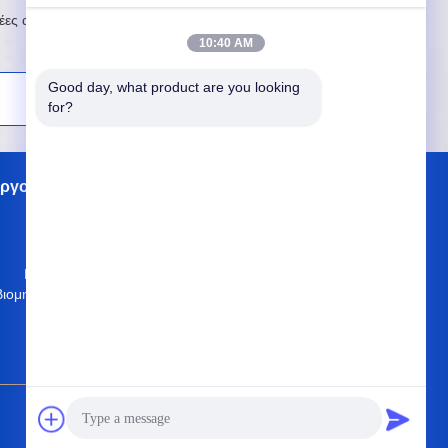
ες αφίξεις, τις ειδικές προσφορές και άλλες
10:40 AM
Good day, what product are you looking 
Εγγραφείτε
for?
εργοστασίων
Επαφές
Sitemap
Γραφείο 504, φραγμός A4, ανατολική
βιομηχανική ζώνη ΥΧΕ, περιοχή της Shan
γιαγιάδων, Shenzhen 518034, Λαϊκή
Δημοκρατία της Κίνας
mark@hotmail.com