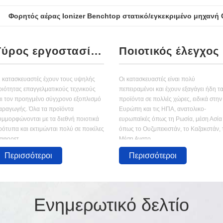
Φορητός αέρας Ionizer Benchtop στατικό/εγκεκριμένο μηχανή
Γύρος εργοστασίων
Ποιοτικός έλεγχος
ι κατασκευαστές έχουν τους υψηλής
Οι κατασκευαστές είναι πολύ
οιότητας επαγγελματικούς τεχνικούς
πεπειραμένοι και έχουν εξαγάγει ήδη τ
αι τον προηγμένο σύγχρονο εξοπλισμό
προϊόντα σε πολλές χώρες, ειδικά στην
αραγωγής. Όλα τα προϊόντα
Ευρώπη και τις ΗΠΑ, ανατολικο-
υμμορφώνονται με τα διεθνή ποιοτικά
ευρωπαϊκές όπως τη Ρωσία, μέση Ασία
ρότυπα και εκτιμώνται πολύ σε ποικίλες
όπως το Ουζμπεκιστάν, το Καζακστάν, 
αφορετ...
Μέση Ανατο...
Περισσότεροι
Περισσότεροι
Ενημερωτικό δελτίο