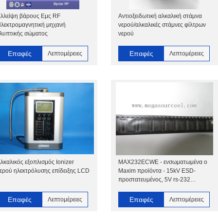
λλείψη βάρους Εμς RF
Αντιοξειδωτική αλκαλική στάμνα
λεκτρομαγνητική μηχανή
νερού/αλκαλικές στάμνες φίλτρων
λυπτικής σώματος
νερού
Επαφές
Επαφές
Λεπτομέρειες
Λεπτομέρειες
λκαλικός εξοπλισμός Ionizer
MAX232ECWE - ενσωματωμένα ο
ερού ηλεκτρόλυσης επίδειξης LCD
Maxim προϊόντα - 15kV ESD-
προστατευμένος, 5V rs-232
πομποδέκτες
Επαφές
Επαφές
Λεπτομέρειες
Λεπτομέρειες