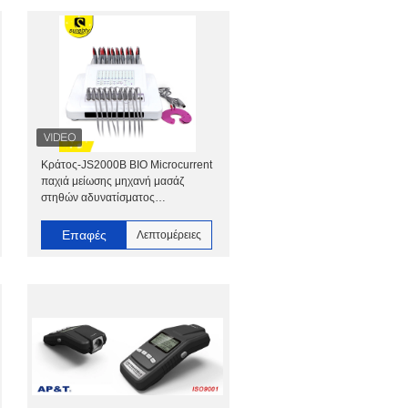
Κράτος-JS2000B ΒΙΟ Microcurrent
παχιά μείωσης μηχανή μασάζ
στηθών αδυνατίσματος
ηλεκτροθεραπείας EMS DFC βιο
Επαφές
Λεπτομέρειες