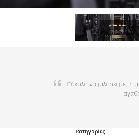
Εύκολη να μιλήσει με, η 
αγαθό
κατηγορίες