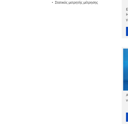
Στατικός μετρητής μέτρησης
Ε
Η
γ
Α
ν