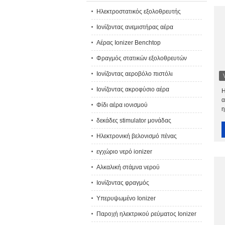
Ηλεκτροστατικός εξολοθρευτής
Ιονίζοντας ανεμιστήρας αέρα
Αέρας Ionizer Benchtop
Φραγμός στατικών εξολοθρευτών
Ιονίζοντας αεροβόλο πιστόλι
Ιονίζοντας ακροφύσιο αέρα
Η
α
Φίδι αέρα ιονισμού
η
δεκάδες stimulator μονάδας
Ηλεκτρονική βελονισμό πένας
εγχώριο νερό ionizer
Αλκαλική στάμνα νερού
Ιονίζοντας φραγμός
Υπερυψωμένο Ionizer
Παροχή ηλεκτρικού ρεύματος Ionizer