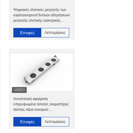
Ψηφιακός στατικός μετρητής των
explosionproof διπλών οδηγήσεων/
μετρητής στατικής ηλεκτρικής
ενέργειας
Επαφές
Λεπτομέρειες
Αντιστατική αφαίρεση
υπερυψωμένο Ionizer, ανεμιστήρες
σκόνης αέρα ιονισμού
αποταμίευσης δύναμης
Επαφές
Λεπτομέρειες