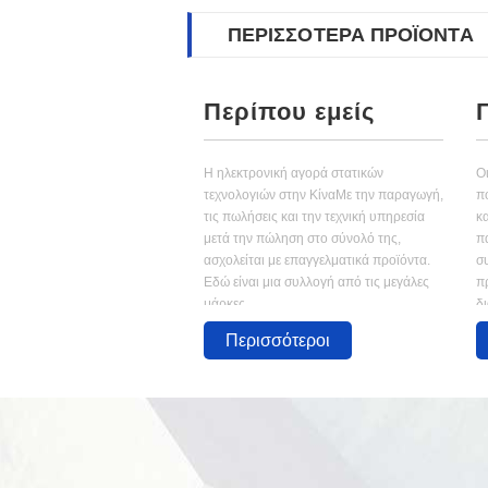
ΠΕΡΙΣΣΌΤΕΡΑ ΠΡΟΪΌΝΤΑ
Περίπου εμείς
Η ηλεκτρονική αγορά στατικών
Ο
τεχνολογιών στην ΚίναΜε την παραγωγή,
π
τις πωλήσεις και την τεχνική υπηρεσία
κ
μετά την πώληση στο σύνολό της,
π
ασχολείται με επαγγελματικά προϊόντα.
σ
Εδώ είναι μια συλλογή από τις μεγάλες
π
μάρκες ...
δι
Περισσότεροι