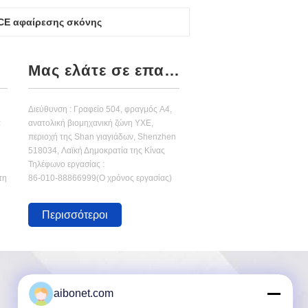
 CE αφαίρεσης σκόνης
Μας ελάτε σε επαφή με
Διεύθυνση : Γραφείο 504, φραγμός A4,
α
ανατολική βιομηχανική ζώνη ΥΧΕ,
περιοχή της Shan γιαγιάδων, Shenzhen
518034, Λαϊκή Δημοκρατία της Κίνας
Τηλέφωνο εργασίας :
τη
86-010-88866999(Ο χρόνος εργασίας)
Περισσότεροι
aibonet.com