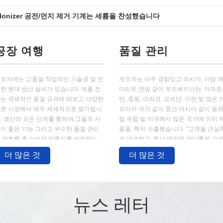
기 Ionizer 공전/먼지 제거 기계는 세륨을 찬성했습니다
소형 팬 전기 정전 방전/정체되는 제거 송풍기
공장 여행
품질 관리
조자에는 고품질 직업적인 기술공 및 전
제조자는 아주 경험있고 러시아, 아랍 
한 현대 생산 설비가 있습니다. 제품 전
미리트 연방 같이 우즈베키스탄, 카자
는 국제적인 품질 규격에 따르고 다양한
탄, 중동, 이라크, 요르단, 이란 및 많은 
른 시장에서 매우 세계적으로 평가됩니
프리카 국가 같이 중간 아시아 같이 동
. 생산의 모든 단계를 통하여 그들의 시
럽 유럽 및 미국에서 많은 국가에 이미 
이 좋은 기능 그리고 우수한 품질 관리
품을, 특히 수출했습니다. "고객을 근실
 저희를 총 소비자 만족도를 보장하는
게 대우하고, 회사 명망을 까다롭게 고
능하게 합니다....
하고 고품질에 성공"를 이기기 위하여 
더 많은 것
더 많은 것
니다 제조자의 관리 아이디어 의존하십
오. 그들은 근실하게 모두와 발...
뉴스 레터