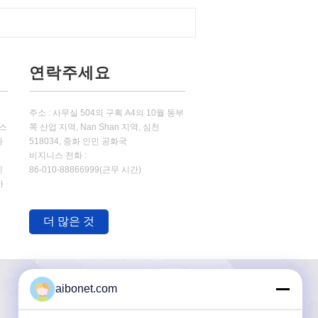
연락주세요
에
주소 : 사무실 504의 구획 A4의 10월 동부
흐스
쪽 산업 지역, Nan Shan 지역, 심천
아
518034, 중화 인민 공화국
유
비지니스 전화 :
제
86-010-88866999(근무 시간)
하
려
입
더 많은 것
시
aibonet.com