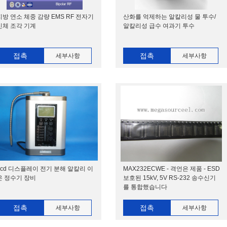
지방 연소 체중 감량 EMS RF 전자기
산화를 억제하는 알칼리성 물 투수/
신체 조각 기계
알칼리성 급수 여과기 투수
접촉
접촉
세부사항
세부사항
Lcd 디스플레이 전기 분해 알칼리 이
MAX232ECWE - 격언은 제품 - ESD
온 정수기 장비
보호된 15kV, 5V RS-232 송수신기
를 통합했습니다
접촉
접촉
세부사항
세부사항