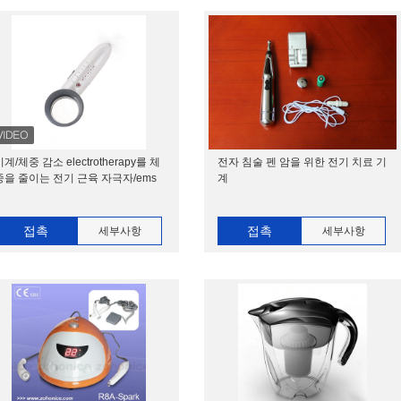
기계/체중 감소 electrotherapy를 체
전자 침술 펜 암을 위한 전기 치료 기
중을 줄이는 전기 근육 자극자/ems
계
접촉
접촉
세부사항
세부사항