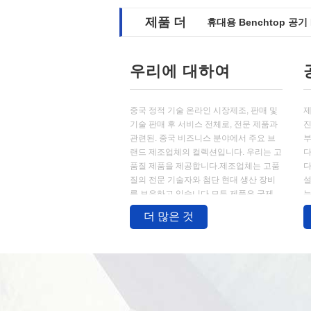
제품 더
휴대용 Benchtop 공
Ionizer 조정가능한 
우리에 대하여
중국 정적 기술 온라인 시장제조, 판매 및
제
기술 판매 후 서비스 전체로, 전문 제품과
진
관련된. 중국 비즈니스 분야에서 주요 브
부
랜드 제조업체의 컬렉션입니다. 우리는 고
다
품질 제품을 제공합니다.제조업체는 고품
다
질의 전문 기술자와 첨단 현대 생산 장비
설
를 보유하고 있습니다.모든 제품은 국제
는
품질 표준을 준수하고 있으며 전 세계 다
가
더 많은 것
양한 시장에서 매우 높이 평가됩니다.그들
의 잘 갖춰진 시설과 모든 생산 단...