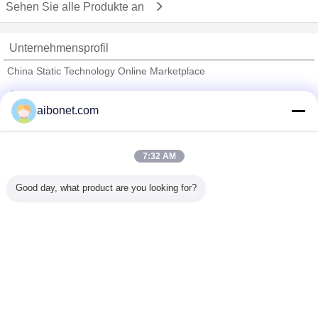
Sehen Sie alle Produkte an
Unternehmensprofil
China Static Technology Online Marketplace
Überprüfte Lieferanten
aibonet.com
Trust Seal
Verified Suplier
7:32 AM
Nach Hause
Good day, what product are you looking for?
Alle Produkte
Über uns
Kontakt
Referenzen
Ändern Sie Sprache