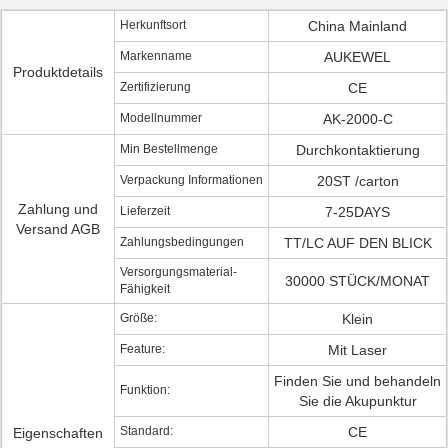
Herkunftsort
China Mainland
Markenname
AUKEWEL
Produktdetails
Zertifizierung
CE
Modellnummer
AK-2000-C
Min Bestellmenge
Durchkontaktierung
Verpackung Informationen
20ST /carton
Zahlung und
Lieferzeit
7-25DAYS
Versand AGB
Zahlungsbedingungen
TT/LC AUF DEN BLICK
Versorgungsmaterial-
30000 STÜCK/MONAT
Fähigkeit
Größe:
Klein
Feature:
Mit Laser
Finden Sie und behandeln
Funktion:
Sie die Akupunktur
Standard:
CE
Eigenschaften