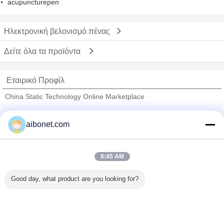
acupuncturepen
Ηλεκτρονική βελονισμό πένας
Δείτε όλα τα προϊόντα
Εταιρικό Προφίλ
China Static Technology Online Marketplace
Verified προμηθευτές
aibonet.com
Trust Seal
Verified Suplier
8:45 AM
Σπίτι
Good day, what product are you looking for?
Όλα τα Προϊόντα
Περίπου εμείς
επαφή