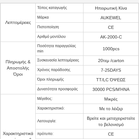
Τόπος καταγωγής
Ηπειρωτική Κίνα
Μάρκα
AUKEWEL
Λεπτομέρειες
Πιστοποίηση
CE
Αριθμό μοντέλου
AK-2000-C
Ποσότητα παραγγελίας
1000pcs
min
Συσκευασία λεπτομέρειες
20τεμ /carton
Πληρωμής &
Αποστολής
Χρόνος παράδοσης
7-25DAYS
Όροι
Όροι πληρωμής
TT/LC ΌΨΕΩΣ
Δυνατότητα προσφοράς
30000 PCS/ΜΉΝΑ
Μέγεθος:
Μικρές
Χαρακτηριστικό:
Με το λέιζερ
Βρείτε και μεταχειριστείτε
Λειτουργία:
το βελονισμό
Χαρακτηριστικά
πρότυπο:
CE