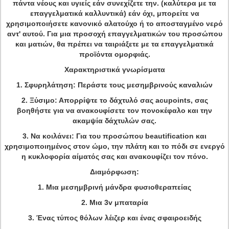
πάντα νέους και υγιείς εάν συνεχίζετε την. (καλύτερα με τα
επαγγελματικά καλλυντικά) εάν όχι, μπορείτε να
χρησιμοποιήσετε κανονικό αλατούχο ή το αποσταγμένο νερό
αντ' αυτού. Για μια προσοχή επαγγελματικών του προσώπου
και ματιών, θα πρέπει να ταιριάξετε με τα επαγγελματικά
προϊόντα ομορφιάς.
Χαρακτηριστικά γνωρίσματα
1. Σφυρηλάτηση: Περάστε τους μεσημβρινούς καναλιών
2. Ξύσιμο: Απορρίψτε το δάχτυλό σας acupoints, σας
βοηθήστε για να ανακουφίσετε τον πονοκέφαλο και την
ακαμψία δάχτυλών σας.
3. Να κοιλάνει: Για του προσώπου beautification και
χρησιμοποιημένος στον ώμο, την πλάτη και το πόδι σε ενεργό
η κυκλοφορία αίματός σας και ανακουφίζει τον πόνο.
Διαμόρφωση:
1. Μια μεσημβρινή μάνδρα φυσιοθεραπείας
2. Μια 3v μπαταρία
3. Ένας τύπος θόλων λέιζερ και ένας σφαιροειδής