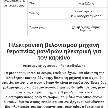
γνωρίσματα &
Υλικό:
Μετάλλων
λεπτομέρειες
Υποκινήστε την
Όφελος:
κυκλοφορία αίματος
χαμηλής συχνότητας
Υψηλό φως:
θεραπεία
Ηλεκτρονική βελονισμού μηχανή
θεραπείας μανδρών ηλεκτρική για
τον καρκίνο
Λειτουργίες υγειονομικής περίθαλψης
Τα probestimulates το δέρμα, εσείς θα έχουν μια αίσθηση της
ολίσθησης και της δόνησης. Βάλτε τη μηχανή στο σχετικό
σημείο, κατόπιν το συναίσθημα θα είναι ισχυρότερο. Ένα είδος
χαλαρωμένου και άνετου συναισθήματος θα έρθει σε σας μετά
από σας χρήση η μηχανή. Η μάνδρα υποκινεί
electrophysiologically το σώμα μας, μέσω του ofbio-άξονα
δικτύων, άμεσα στους ιστούς σωμάτων, όργανα, ρυθμίζοντας
βιο-ηλεκτρικός τομέας, ενεργοποιεί τους ριζοσπάστες και η