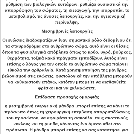
ρύθμιση των βιολογικών κυττάρων, ρυθμίζει ουσιαστικά την
απορρόφηση του σώματος, τη διεξαγωγή, την ισορροπία, το
μεταβολισμό, τις άνοσες λειτουργίες, και την υγειονομική
περίθαλψη.
Μεσημβρινές λειτουργίες
Οι ενώσεις διαδραματίζουν έναν σημαντικό ρόλο δεδομένου ότι
τα σταυροδρόμια στο ανθρώπινο σώμα, αυτό είναι οι θέσεις
όπου τα φυσιολογικά απόβλητα όπως το κρύο, υγρό, βούρκος,
θερμότητα, τοξικά κακά πράγματα εμποδίζουν. Αυτός είναι
επίσης ο λόγος για τον οποίο το ανθρώπινο σώμα παίρνει
εύκολα την αρθραλγία. Κατά χρησιμοποίηση της μάνδρας
βελονισμού στις ενώσεις, φυσιολογικά την απόβλητα μπορούν
να καθαριστούν επάνω, κατόπιν μπορείτε να αισθανθείτε
φρέσκοι και να χαλαρώσετε.
Επίδραση προσοχής ομορφιάς
η μεσημβρινή ενεργειακή μάνδρα μπορεί επίσης να κάνει το
πρόσωπο όπως τη χειρουργική επέμβαση απορρυτιδώσεως
του προσώπου, να αφαιρέσει τη σακούλα, τους σκοτεινούς
κύκλους και τη ρυτίδα, κάνοντας ένα άμεσο affet στο
πρόσωπο. Η μάνδρα μπορεί επίσης να σας καταστήσει για