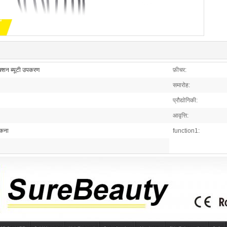
ंक्शन ब्यूटी उपकरण
फ़ीचर:
समारोह:
प्रौद्योगिकी:
आवृत्ति:
ोकना
function1: