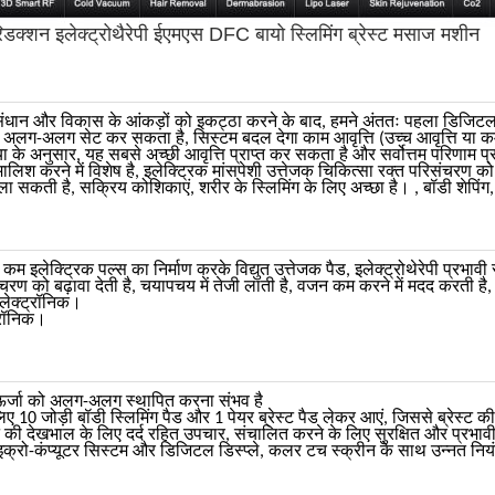
्शन इलेक्ट्रोथैरेपी ईएमएस DFC बायो स्लिमिंग ब्रेस्ट मसाज मशीन
अनुसंधान और विकास के आंकड़ों को इकट्ठा करने के बाद, हमने अंततः पहला डिजिटल 
को अलग-अलग सेट कर सकता है, सिस्टम बदल देगा काम आवृत्ति (उच्च आवृत्ति या कम 
रिया के अनुसार, यह सबसे अच्छी आवृत्ति प्राप्त कर सकता है और सर्वोत्तम परिणाम 
लिश करने में विशेष है, इलेक्ट्रिक मांसपेशी उत्तेजक चिकित्सा रक्त परिसंचरण को
 ला सकती है, सक्रिय कोशिकाएं, शरीर के स्लिमिंग के लिए अच्छा है। , बॉडी शेपि
 कम इलेक्ट्रिक पल्स का निर्माण करके विद्युत उत्तेजक पैड, इलेक्ट्रोथेरेपी प्रभा
परिसंचरण को बढ़ावा देती है, चयापचय में तेजी लाती है, वजन कम करने में मदद करती 
इलेक्ट्रॉनिक।
ट्रॉनिक।
 ऊर्जा को अलग-अलग स्थापित करना संभव है
लिए 10 जोड़ी बॉडी स्लिमिंग पैड और 1 पेयर ब्रेस्ट पैड लेकर आएं, जिससे ब्रेस्ट क
की देखभाल के लिए दर्द रहित उपचार, संचालित करने के लिए सुरक्षित और प्रभाव
क्रो-कंप्यूटर सिस्टम और डिजिटल डिस्प्ले, कलर टच स्क्रीन के साथ उन्नत नि