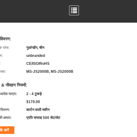
 विवरण:
के प्लेस:
गुआंग्डोंग, चीन
ाम:
unbranded
:
CE/ISO/RoHS
ख्या:
MS-JS2000B, MS-JS2000B
 & नौवहन नियमों:
 आदेश मात्रा:
2 - 4 टुकड़े
$170.00
ग विवरण:
कार्टन वाली मशीन
की क्षमता:
प्रति सप्ताह 500 सेट/सेट
र्क करें