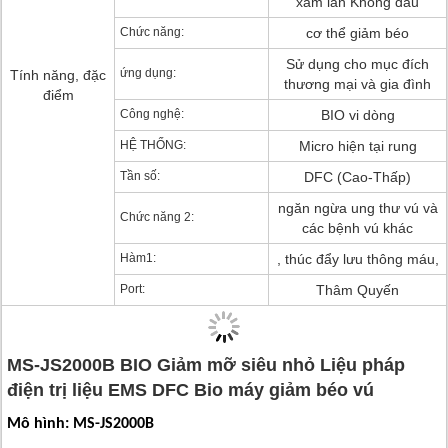
xâm lấn Không đau
Chức năng:
cơ thể giảm béo
Sử dụng cho mục đích
ứng dụng:
Tính năng, đặc
thương mại và gia đình
điểm
Công nghệ:
BIO vi dòng
HỆ THỐNG:
Micro hiện tại rung
Tần số:
DFC (Cao-Thấp)
ngăn ngừa ung thư vú và
Chức năng 2:
các bệnh vú khác
Hàm1:
, thúc đẩy lưu thông máu,
Port:
Thâm Quyến
MS-JS2000B BIO Giảm mỡ siêu nhỏ Liệu pháp
điện trị liệu EMS DFC Bio máy giảm béo vú
Mô hình: MS-JS2000B