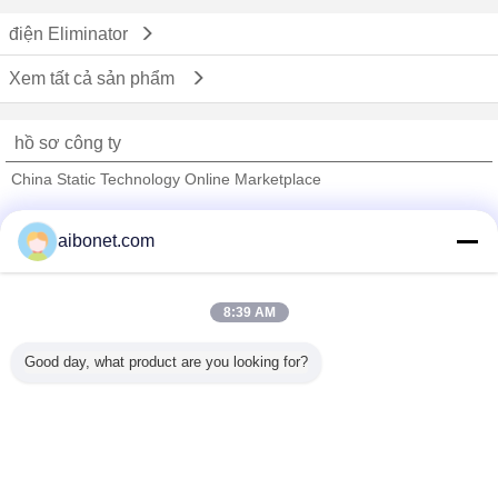
điện Eliminator
Xem tất cả sản phẩm
hồ sơ công ty
China Static Technology Online Marketplace
Nhà cung cấp xác nhận
aibonet.com
Trust Seal
Verified Suplier
8:39 AM
Nhà
Good day, what product are you looking for?
Tất cả sản phẩm
Về chúng tôi
Liên hệ với chúng tôi