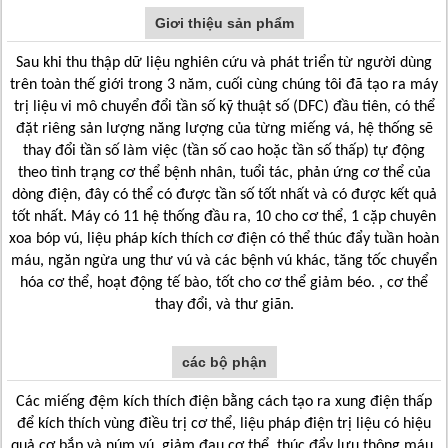
Giơi thiệu sản phẩm
Sau khi thu thập dữ liệu nghiên cứu và phát triển từ người dùng
trên toàn thế giới trong 3 năm, cuối cùng chúng tôi đã tạo ra máy
trị liệu vi mô chuyển đổi tần số kỹ thuật số (DFC) đầu tiên, có thể
đặt riêng sản lượng năng lượng của từng miếng vá, hệ thống sẽ
thay đổi tần số làm việc (tần số cao hoặc tần số thấp) tự động
theo tình trạng cơ thể bệnh nhân, tuổi tác, phản ứng cơ thể của
dòng điện, đây có thể có được tần số tốt nhất và có được kết quả
tốt nhất.
Máy có 11 hệ thống đầu ra, 10 cho cơ thể, 1 cặp chuyên
xoa bóp vú, liệu pháp kích thích cơ điện có thể thúc đẩy tuần hoàn
máu, ngăn ngừa ung thư vú và các bệnh vú khác, tăng tốc chuyển
hóa cơ thể, hoạt động tế bào, tốt cho cơ thể giảm béo. , cơ thể
thay đổi, và thư giãn.
các bộ phận
Các miếng đệm kích thích điện bằng cách tạo ra xung điện thấp
để kích thích vùng điều trị cơ thể, liệu pháp điện trị liệu có hiệu
quả cơ bắp và núm vú, giảm đau cơ thể, thúc đẩy lưu thông máu,