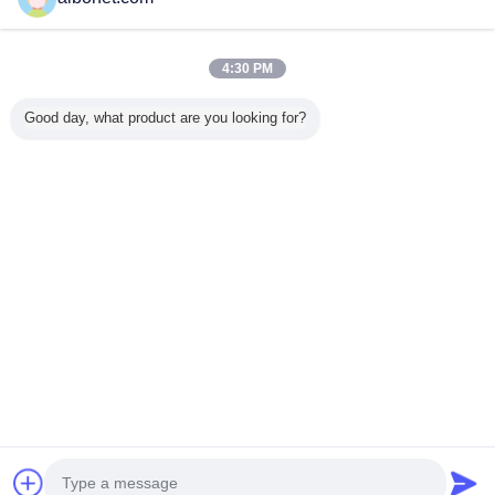
Trust Seal
Verified Suplier
4:30 PM
होम
Good day, what product are you looking for?
सभी उत्पाद
हमारे बारे में
हमसे संपर्क करें
एक बोली का अनुरोध
भाषा बदलें
पूरी साइट
Copyright © 2015 - 2026 China Static Technology Online Marketplace.
All rights reserved.
Developed by
ECER