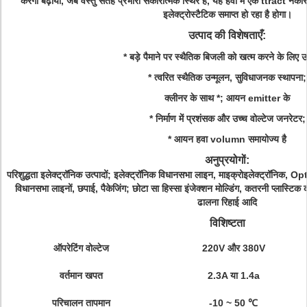
करेगा बढ़ाया, जब वस्तु सतह प्रभारी सकारात्मक स्थिर है, यह
हवा में
एक
ttract नकार
इलेक्ट्रोस्टैटिक समाप्त हो रहा है
होगा।
उत्पाद की विशेषताएँ:
* बड़े पैमाने पर स्थैतिक बिजली को खत्म करने के लिए उ
* त्वरित स्थैतिक उन्मूलन, सुविधाजनक स्थापना;
क्लीनर
के साथ
*;
आयन emitter
के
* निर्माण में प्रशंसक और उच्च वोल्टेज जनरेटर;
* आयन हवा volumn समायोज्य है
अनुप्रयोगों:
परिशुद्धता इलेक्ट्रॉनिक उत्पादों;
इलेक्ट्रॉनिक विधानसभा लाइन, माइक्रोइलेक्ट्रॉनिक, 
विधानसभा लाइनों, छपाई, पैकेजिंग;
छोटा सा हिस्सा इंजेक्शन मोल्डिंग, कतरनी प्लास्टि
ढालना रिहाई आदि
विशिष्टता
ऑपरेटिंग वोल्टेज
220V और 380V
वर्तमान खपत
2.3A या 1.4a
परिचालन तापमान
-10 ~ 50 ℃