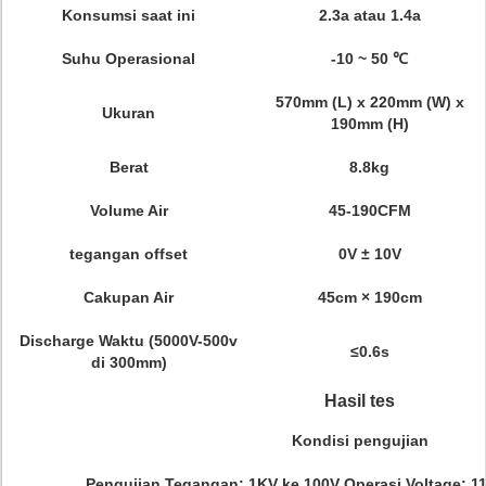
Konsumsi saat ini
2.3a atau 1.4a
Suhu Operasional
-10 ~ 50 ℃
570mm (L) x 220mm (W) x
Ukuran
190mm (H)
Berat
8.8kg
Volume Air
45-190CFM
tegangan offset
0V ± 10V
Cakupan Air
45cm × 190cm
Discharge Waktu (5000V-500v
≤0.6s
di 300mm)
Hasil tes
Kondisi pengujian
Pengujian Tegangan: 1KV ke 100V Operasi Voltage: 11