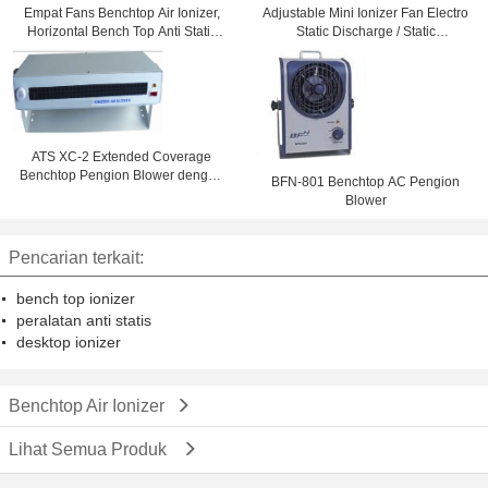
Empat Fans Benchtop Air Ionizer,
Adjustable Mini Ionizer Fan Electro
Horizontal Bench Top Anti Static
Static Discharge / Static
Air Blower
Penghapusan Blower
ATS XC-2 Extended Coverage
Benchtop Pengion Blower dengan
BFN-801 Benchtop AC Pengion
pemanas
Blower
Pencarian terkait:
bench top ionizer
peralatan anti statis
desktop ionizer
Benchtop Air Ionizer
Lihat Semua Produk