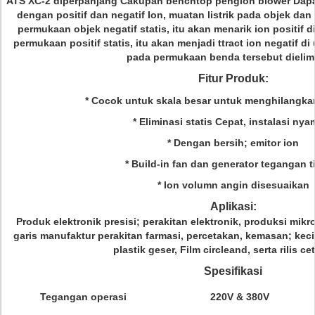
ATS XC-2 diperpanjang Cakupan benchtop pengion blower Dap
dengan positif dan negatif Ion, muatan listrik pada objek da
permukaan objek negatif statis, itu akan menarik ion positif d
permukaan positif statis, itu akan menjadi
ttract ion negatif di
pada permukaan benda tersebut dielimi
Fitur Produk:
* Cocok untuk skala besar untuk menghilangkan l
* Eliminasi statis Cepat, instalasi nya
* Dengan
bersih;
emitor
ion
* Build-in fan dan generator tegangan t
* Ion volumn angin disesuaikan
Aplikasi:
Produk elektronik presisi;
perakitan elektronik, produksi mikr
garis manufaktur perakitan farmasi, percetakan, kemasan;
keci
plastik geser, Film circleand, serta rilis ce
Spesifikasi
Tegangan operasi
220V & 380V