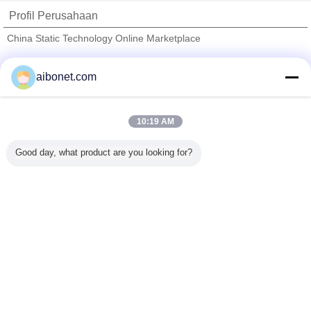
Profil Perusahaan
China Static Technology Online Marketplace
Pemasok diverifikasi
aibonet.com
Trust Seal
Verified Suplier
10:19 AM
Rumah
Good day, what product are you looking for?
Semua produk
Tentang kita
Hubungi kami
Quote request suatu
Mengubah bahasa