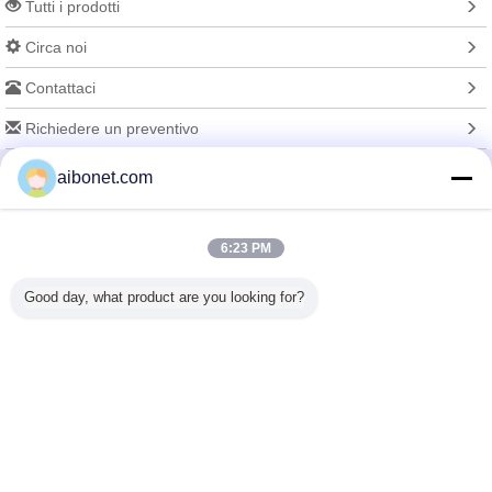
Tutti i prodotti
Circa noi
Contattaci
Richiedere un preventivo
aibonet.com
Cambi la lingua
6:23 PM
Sito pieno
Good day, what product are you looking for?
Copyright © 2015 - 2025 aibonet.com.
All rights reserved.
Developed by
ECER