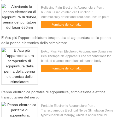
Relieving Pain Electronic Acupuncture Pen ,
650nm Laser Pointer Pen Function: 1.
Automatically detect and treat acupuncture points.
2. Break through the acupuncture points and blood
Fornitore del contatto
vessels. 3. Relieve the ...
E-Acu più l'apparecchiatura terapeutica di agopuntura della penna
della penna elettronica dello stimolatore
E-Acu Plus Pen Electronic Acupuncture Stimulator
Pen Therapeutic Apparatus The six conditions for
blocked channel meridians of human body:
1.Numb:Gas can get through, but blood can not get
Fornitore del contatto
through. 2.Stiffness: ...
Penna elettronica portatile di agopuntura, stimolazione elettrica
transcutanea del nervo
Portable Electronic Acupuncture Pen ,
Transcutaneous Electrical Nerve Stimulation Dome
type:Superficial therapy, which is applicable for