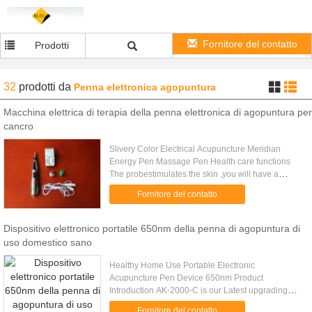
Fornitore del contatto
Prodotti
32
prodotti
da
Penna elettronica agopuntura
Macchina elettrica di terapia della penna elettronica di agopuntura per
cancro
Slivery Color Electrical Acupuncture Meridian
Energy Pen Massage Pen Health care functions
The probestimulates the skin ,you will have a
sense of sliding and vibration.Put the machine to
Fornitore del contatto
the relevant point,then ...
Dispositivo elettronico portatile 650nm della penna di agopuntura di
uso domestico sano
Healthy Home Use Portable Electronic
Acupuncture Pen Device 650nm Product
Introduction AK-2000-C is our Latest upgrading
version of our acupuncture pen. Is a combination of
Fornitore del contatto