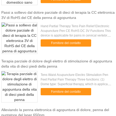
a acupuncture pen and a laser therapy ...
Passi a sollievo dal dolore parziale di dieci di terapia la CC elettronica
3V di RoHS del CE della penna di agopuntura
Hand Partial Therapy Tens Pain Relief Electronic
Acupuncture Pen CE RoHS DC 3V Functions This
device is applicable for pains in cervical vertebrae,
shoulders, waist, feet, And serves as an adjuvant
Fornitore del contatto
therapy for ...
Terapia parziale di dolore degli elettro di stimolazione di agopuntura
della vita di dieci piedi della penna
Tens Waist Acupuncture Electro Stimulation Pen
Feet Partial Pain Therapy Three functions: (1)
Dome type: Superficial therapy, which is applicable
for health care and facial beautification. (2) Node
Fornitore del contatto
type: Node ....
Alleviando la penna elettronica di agopuntura di dolore, penna del
puntatore del laser 650nm