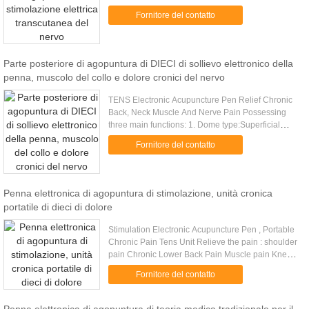
health care and facial beautification. Node type:
Fornitore del contatto
Node therapy, which is ...
Parte posteriore di agopuntura di DIECI di sollievo elettronico della
penna, muscolo del collo e dolore cronici del nervo
TENS Electronic Acupuncture Pen Relief Chronic
Back, Neck Muscle And Nerve Pain Possessing
three main functions: 1. Dome type:Superficial
therapy, which is applicable for health care and
Fornitore del contatto
facial beautification. ...
Penna elettronica di agopuntura di stimolazione, unità cronica
portatile di dieci di dolore
Stimulation Electronic Acupuncture Pen , Portable
Chronic Pain Tens Unit Relieve the pain : shoulder
pain Chronic Lower Back Pain Muscle pain Knee
pain Ankle pain Tennis Elbow Pain Nerve Pain and
Fornitore del contatto
many more (1.....