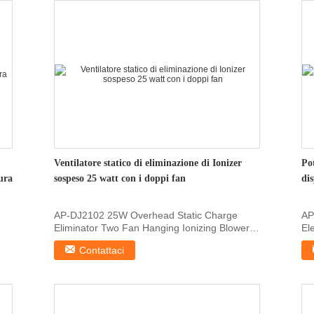
Ventilatore statico di eliminazione di Ionizer
Pot
ura
sospeso 25 watt con i doppi fan
dis
AP-DJ2102 25W Overhead Static Charge
AP
Eliminator Two Fan Hanging Ionizing Blower
El
1, Features AP...
Fit
Contattaci