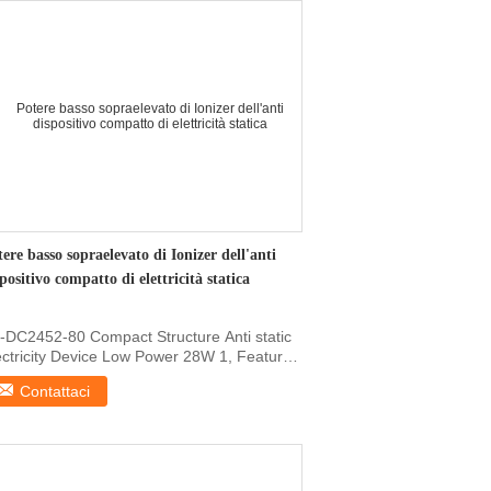
ere basso sopraelevato di Ionizer dell'anti
positivo compatto di elettricità statica
-DC2452-80 Compact Structure Anti static
ectricity Device Low Power 28W 1, Features
 for ...
Contattaci