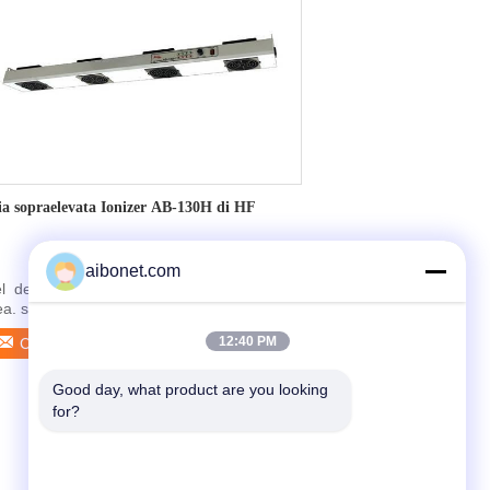
ia sopraelevata Ionizer AB-130H di HF
aibonet.com
el  del â adatto a ionizzazione di ampia
ea. sistema automatico dell'equilibrio dello
e del ...
12:40 PM
Contattaci
Good day, what product are you looking 
for?