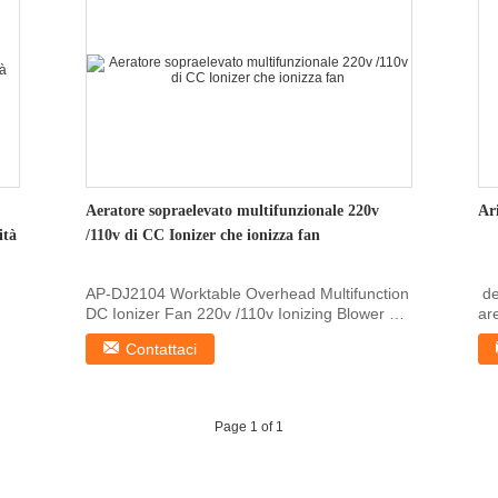
Aeratore sopraelevato multifunzionale 220v
Ar
ità
/110v di CC Ionizer che ionizza fan
AP-DJ2104 Worktable Overhead Multifunction
 d
DC Ionizer Fan 220v /110v Ionizing Blower 1,
ar
Features 1...
ion
Contattaci
Page 1 of 1