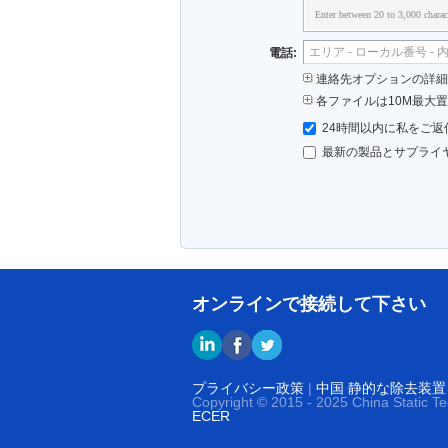
Enter between 20 to 3,000 charac
電話:
連絡先オプションの詳細 (
各ファイルは10M最大
24時間以内に私をご返
最新の製品とサプライ
オンラインで接続して下さい
プライバシー政策
|
中国 静的な除去装置
Copyright © 2015 - 2025 China Static T
ECER