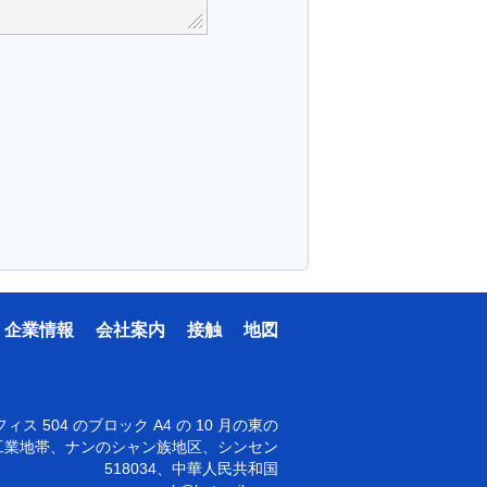
企業情報
会社案内
接触
地図
ィス 504 のブロック A4 の 10 月の東の
工業地帯、ナンのシャン族地区、シンセン
518034、中華人民共和国