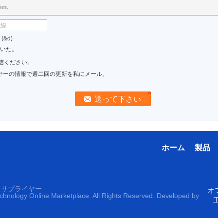
ters.
&d)
置いた。
信ください。
ヤーの情報で週二回の更新を私にメール。
ホーム
製品
サプライヤー.
オフ
echnology Online Marketplace. All Rights Reserved. Developed by