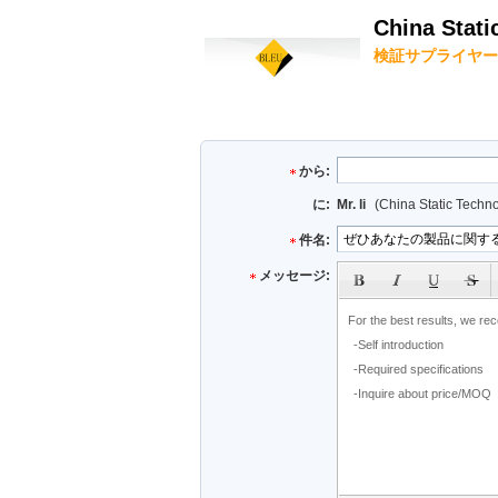
China Stati
検証サプライヤー
から:
に:
Mr. li
(China Static Techn
件名:
subject
メッセージ: