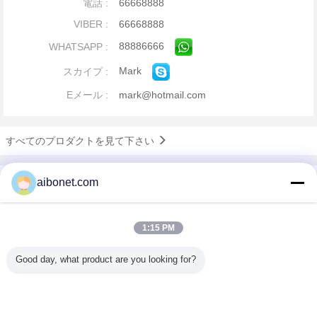
電話 :
66668888
VIBER :
66668888
88886666
WHATSAPP :
Mark
スカイプ :
Eメール :
mark@hotmail.com
すべてのプロダクトを見て下さい
会社概要
aibonet.com
China Static Technology Online Marketplace
検証サプライヤー
1:15 PM
Trust Seal
Verified Suplier
Good day, what product are you looking for?
ホーム
すべての製品