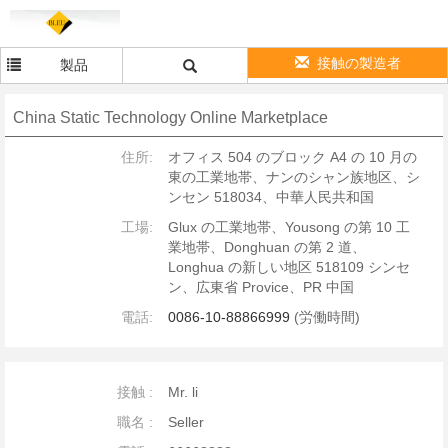
接触の製造者
製品
China Static Technology Online Marketplace
住所:
オフィス 504 のブロック A4 の 10 月の
東の工業地帯、ナンのシャン族地区、シ
ンセン 518034、中華人民共和国
工場:
Glux の工業地帯、Yousong の第 10 工
業地帯、Donghuan の第 2 道、
Longhua の新しい地区 518109 シンセ
ン、広東省 Provice、PR 中国
電話:
0086-10-88866999
(労働時間)
接触 :
Mr. li
職名 :
Seller