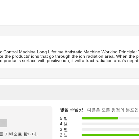
 Control Machine Long Lifetime Antistatic Machine Working Principle: T
ze the products’ ions that go through the ion radiation area. When the pro
e products surface with positive ion, it will attract radiation area’s nega
평점 스냅샷
다음은 모든 평점의 분포입
5 별
4 별
3 별
를 기반으로 합니다.
2 별