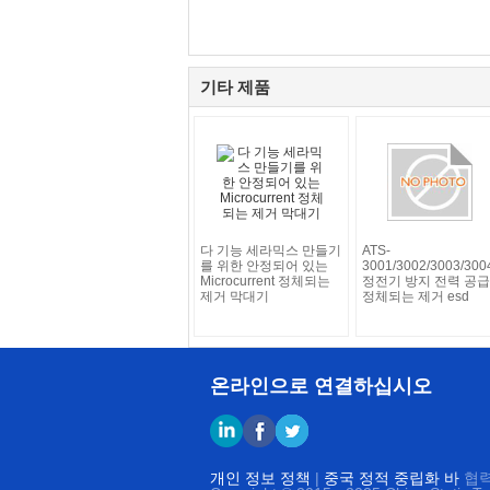
기타 제품
다 기능 세라믹스 만들기
ATS-
를 위한 안정되어 있는
3001/3002/3003/300
Microcurrent 정체되는
정전기 방지 전력 공급
제거 막대기
정체되는 제거 esd
온라인으로 연결하십시오
개인 정보 정책
|
중국 정적 중립화 바
협력