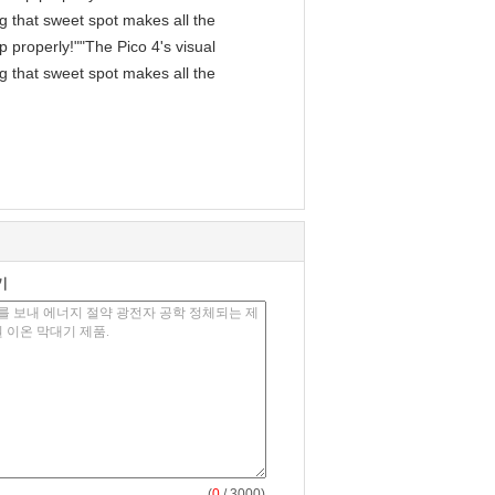
ng that sweet spot makes all the
p properly!""The Pico 4's visual
ng that sweet spot makes all the
기
(
0
/ 3000)