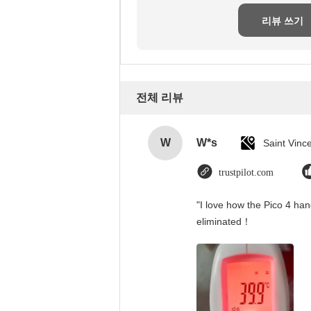
리뷰 쓰기
전체 리뷰
W
W*s
trustpilot.com
"I love how the Pico 4 han
eliminated！