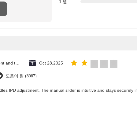
1 별
Saint Vincent and the Grenadines
Oct 28.2025
도움이 됨 (8987)
dles IPD adjustment. The manual slider is intuitive and stays securely in