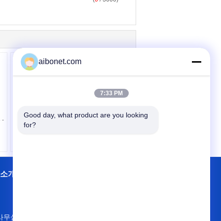
aibonet.com
7:33 PM
비 단락 정체되는 제거기
Good day, what product are you looking 
 -
막대기 ESD 정전기식 방
for?
전 기계
 소개
공장 투어
접촉
사이트맵
사무실 504의 구획 A4의 10월 동부쪽 산업