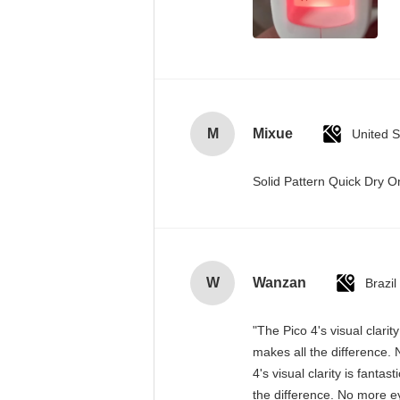
M
Mixue
United S
Solid Pattern Quick Dry
W
Wanzan
Brazil
"The Pico 4's visual clari
makes all the difference. 
4's visual clarity is fant
the difference. No more ey