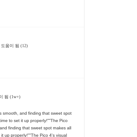
도움이 됨 (12)
 됨 (1w+)
 is smooth, and finding that sweet spot
me to set it up properly!""The Pico
, and finding that sweet spot makes all
it up properly!""The Pico 4's visual