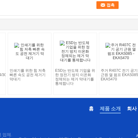
인쇄기를 위한 힘 저축
ESD는 반도체 기업을 위
주거 R407C 전기 공기
4/3005
빠른 속도 공전 제거기
한 정전기 방지 이온화
근원 열 펌프 EKAS085
막대기
정체되는 제거 막대기를
EKAS470
통제합니다
홈
제품 소개
회사
 업체.