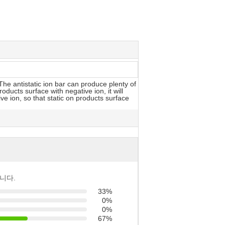
he antistatic ion bar can produce plenty of
ducts surface with negative ion, it will
tive ion, so that static on products surface
니다.
33%
0%
0%
67%