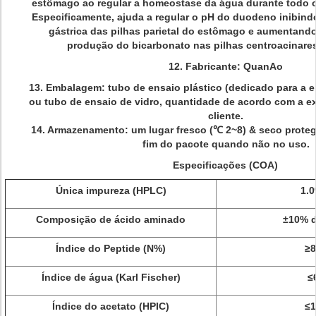
estômago ao regular a homeostase da água durante todo o
Especificamente, ajuda a regular o pH do duodeno inibind
gástrica das pilhas parietal do estômago e aumentand
produção do bicarbonato nas pilhas centroacinare
12. Fabricante: QuanAo
13. Embalagem: tubo de ensaio plástico (dedicado para a 
ou tubo de ensaio de vidro, quantidade de acordo com a e
cliente.
14. Armazenamento: um lugar fresco (℃ 2~8) & seco protegi
fim do pacote quando não no uso.
Especificações (COA)
Única impureza (HPLC)
1.
Composição de ácido aminado
±10% d
Índice do Peptide (N%)
≥8
Índice de água (Karl Fischer)
≤
Índice do acetato (HPIC)
≤1