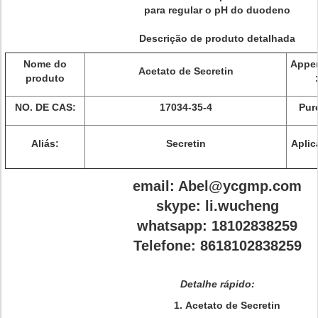
para regular o pH do duodeno
Descrição de produto detalhada
Nome do
Appe
Acetato de Secretin
produto
NO. DE CAS:
17034-35-4
Pur
Aliás:
Secretin
Aplic
email: Abel@ycgmp.com
skype: li.wucheng
whatsapp: 18102838259
Telefone: 8618102838259
Detalhe rápido:
1.
Acetato de Secretin