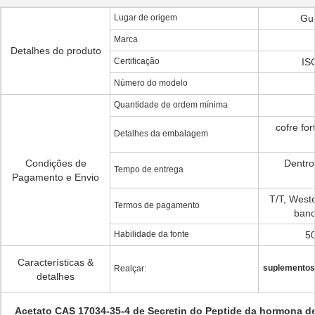
Lugar de origem
Gu
Marca
Detalhes do produto
Certificação
IS
Número do modelo
Quantidade de ordem mínima
cofre fo
Detalhes da embalagem
Condições de
Dentro
Tempo de entrega
Pagamento e Envio
T/T, Weste
Termos de pagamento
banc
Habilidade da fonte
5
Características &
suplementos
Realçar:
detalhes
Acetato CAS 17034-35-4 de Secretin do Peptide da hormona d