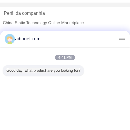
Perfil da companhia
China Static Technology Online Marketplace
Fornecedores Verified
aibonet.com
Trust Seal
Verified Suplier
4:41 PM
Casa
Good day, what product are you looking for?
Todos os Produtos
Mapa do Site
Fale Conosco
Pedir um orçamento
Mude a língua