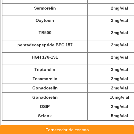
Sermorelin
2mg/vial
Oxytocin
2mg/vial
TB500
2mg/vial
pentadecapeptide BPC 157
2mg/vial
HGH 176-191
2mg/vial
Triptorelin
2mg/vial
Tesamorelin
2mg/vial
Gonadorelin
2mg/vial
Gonadorelin
10mg/vial
DSIP
2mg/vial
Selank
5mg/vial
Fornecedor do contato