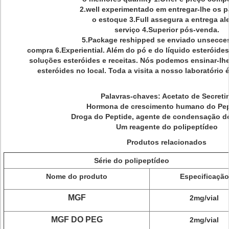
2.well experimentado em entregar-lhe os p
o estoque 3.Full assegura a entrega ale
serviço 4.Superior pós-venda.
5.Package reshipped se enviado unsecces
compra 6.Experiential. Além do pó e do líquido esteróide
soluções esteróides e receitas. Nós podemos ensinar-lh
esteróides no local. Toda a visita a nosso laboratório
Palavras-chaves:
Acetato de Secreti
Hormona de crescimento humano do Pep
Droga do Peptide, agente de condensação do
Um reagente do polipeptídeo
Produtos relacionados
Série do polipeptídeo
Nome do produto
Especificação
MGF
2mg/vial
MGF DO PEG
2mg/vial