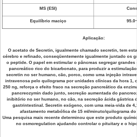
MS (ESI)
Cons
Equilíbrio maciço
95.0
Aplicação:
O acetato de Secretin, igualmente chamado secretin, tem es
cérebro e refinado, conseqüentemente igualmente juntado os gr
o peptide. O papel em estimular o pâncreas segregar grandes
pancreático rico do bicarbonato, para produzir a estimulaç
secretin no ser humano, cão, porco, como uma injeção intrav
intravenosa pelo quilograma por unidades clínicas da hora 1, 
250 ng, reforça o efeito fraco na secreção pancreático da enzi
pancreozymin dado junto, secreção aumentada do pancreoz
inibitório no ser humano, no cão, na secreção ácida gástrica d
gastrintestinal. Secretin exógeno, com uma meia-vida de 4,
afastamento metabólica de 15 ml/minuto/quilograma do 
Uma pesquisa mais recente determinou que este produto quími
no osmoregulation ajudando controlar o pituitary e o hip