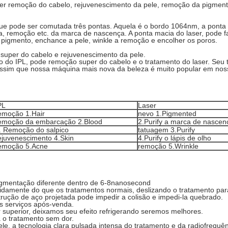
er remoção do cabelo, rejuvenescimento da pele, remoção da pigmen
que pode ser comutada três pontas. Aquela é o bordo 1064nm, a ponta
 remoção etc. da marca de nascença. A ponta macia do laser, pode fa
 pigmento, enchance a pele, winkle a remoção e encolher os poros.
super do cabelo e rejuvenescimento da pele.
o do IPL, pode remoção super do cabelo e o tratamento do laser. Seu 
assim que nossa máquina mais nova da beleza é muito popular em noss
PL
Laser
emoção 1.Hair
nevo 1.Pigmented
emoção da embarcação 2.Blood
2.Purify a marca de nascen
.
Remoção do salpico
tatuagem 3.Purify
ejuvenescimento 4.Skin
4.Purify o lápis de olho
emoção 5.Acne
remoção 5.Wrinkle
pigmentação diferente dentro de 6-8nanosecond
pidamente do que os tratamentos normais, deslizando o tratamento par
rução de aço projetada pode impedir a colisão e impedi-la quebrado.
os serviços após-venda.
uperior, deixamos seu efeito refrigerando seremos melhores.
 o tratamento sem dor.
le, a tecnologia clara pulsada intensa do tratamento e da radiofrequê