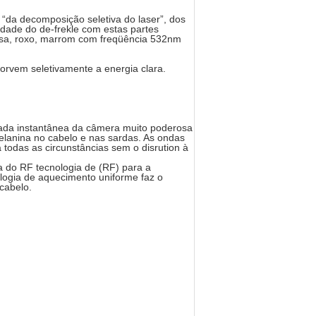
“da decomposição seletiva do laser”, dos
idade do de-frekle com estas partes
rosa, roxo, marrom com freqüência 532nm
rvem seletivamente a energia clara.
pada instantânea da câmera muito poderosa
elanina no cabelo e nas sardas. As ondas
 todas as circunstâncias sem o disrution à
a do RF tecnologia de (RF) para a
ologia de aquecimento uniforme faz o
cabelo.