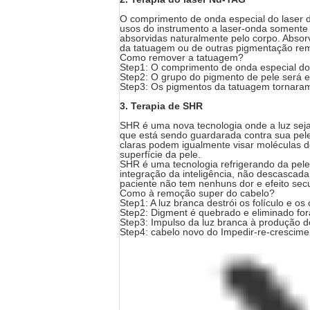
O comprimento de onda especial do laser 
usos do instrumento a laser-onda somente 
absorvidas naturalmente pelo corpo. Abso
da tatuagem ou de outras pigmentação rem
Como remover a tatuagem?
Step1: O comprimento de onda especial do
Step2: O grupo do pigmento de pele será 
Step3: Os pigmentos da tatuagem tornaram
3. Terapia de SHR
SHR é uma nova tecnologia onde a luz sej
que está sendo guardarada contra sua pele
claras podem igualmente visar moléculas de
superfície da pele.
SHR é uma tecnologia refrigerando da pele,
integração da inteligência, não descascad
paciente não tem nenhuns dor e efeito sec
Como à remoção super do cabelo?
Step1: A luz branca destrói os folículo e os
Step2: Digment é quebrado e eliminado for
Step3: Impulso da luz branca à produção d
Step4: cabelo novo do Impedir-re-crescime