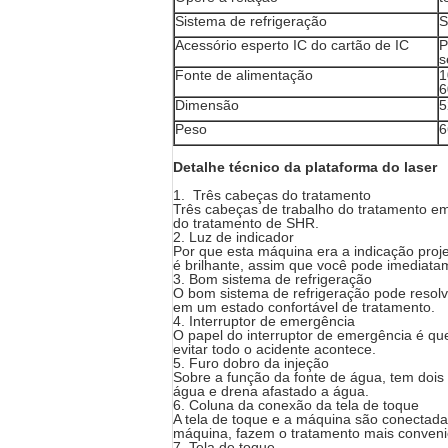
Sistema de refrigeração
S
Acessório esperto IC do cartão de IC
P
s
Fonte de alimentação
1
6
Dimensão
5
Peso
6
Detalhe técnico da plataforma do laser
1. Três cabeças do tratamento
Três cabeças de trabalho do tratamento 
do tratamento de SHR.
2. Luz de indicador
Por que esta máquina era a indicação proj
é brilhante, assim que você pode imediata
3. Bom sistema de refrigeração
O bom sistema de refrigeração pode resolve
em um estado confortável de tratamento.
4. Interruptor de emergência
O papel do interruptor de emergência é qu
evitar todo o acidente acontece.
5. Furo dobro da injeção
Sobre a função da fonte de água, tem dois 
água e drena afastado a água.
6. Coluna da conexão da tela de toque
A tela de toque e a máquina são conectadas
máquina, fazem o tratamento mais conveni
7. Tela de toque