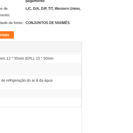
pagamento
s de
L/C, D/A, D/P, T/T, Western Union,
ento:
dade da fonte:
CONJUNTOS DE 500/MÊS
ntato
mm, 12 * 35mm (EPL), 15 * 50mm
 de refrigeração do ar & da água