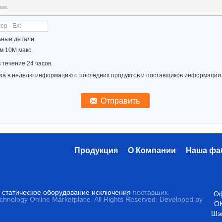
ters.
ьные детали
 10M макс.
 течение 24 часов.
за в неделю информацию о последних продуктов и поставщиков информации
Продукция
О Компании
Наша фа
 статическое оборудование исключения
поставщик.
Оф
echnology Online Marketplace. All Rights Reserved. Developed by
ОК
Шэн