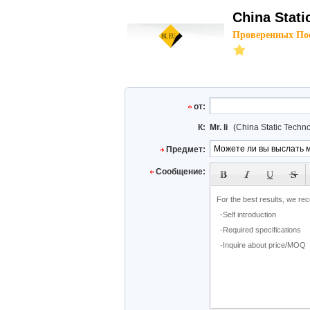
China Stati
Проверенных По
от:
К:
Mr. li
(China Static Techn
Предмет:
subject
Сообщение: