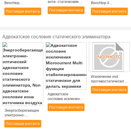
анти- статическим
Benchtop
Benchtop 4
воздуходувка воздуха
предохранения от
вентиляторов,
Поставщик контакта
прибора статическим
Поставщик контакта
Поставщик контакта
ESD, аппаратура
воздуходувка воздуха
ионизированная
регулирования Static
горизонтального
нейтрализатором
полиэтиленовой
стенда верхняя анти-
пленки
статическая
Адвокатское сословие статического элиминатора
Исключение esd
противостатического
электропитания ATS-
Поставщик контакта
3001/3002/3003/3004/3
Адвокатское
статическое
сословие исключения
Microcurrent Multi
Поставщик контакта
функции
Энергосберегающее
стабилизированное
электронно-
статическое для
оптический
делать керамики
Поставщик контакта
адвокатское сословие
статического