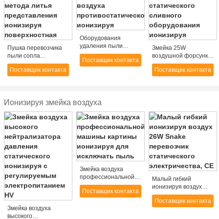
Оборудования
удаления пыли
Пушка перевозчика
Змейка 25W
оптической
пыли сопла
воздушной форсунки
Поставщик контакта
электроники змейка
инжекционного
AC портативного
воздуха
Поставщик контакта
Поставщик контакта
метода литья
статического
противостатического
представления
сливного
ионизируя
ионизируя
оборудования
поверхностная
ионизируя
Ионизируя змейка воздуха
Змейка воздуха
профессиональной
Малый гибкий
машины картины
ионизируя воздух
Поставщик контакта
ионизируя для
26W Snake
исключать пыль
Поставщик контакта
перевозчик
Змейка воздуха
статического
высокого
электричества, CE