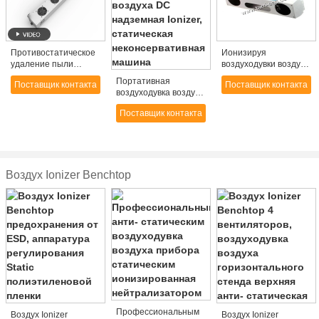
Противостатическое
Ионизируя
удаление пыли
воздуходувки воздуха
надземное Ionizer,
исключая static
Портативная
Поставщик контакта
Поставщик контакта
воздуходувки воздуха
воздуходувка воздуха
сбережений силы
DC надземная Ionizer,
ионизируя
Поставщик контакта
статическая
неконсервативная
машина
Воздух Ionizer Benchtop
Профессиональным
Воздух Ionizer
Воздух Ionizer