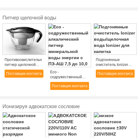
дома
Питчер щелочной воды
Противоокислительн
Подгонянные
питчер щелочной
очиститель Ionizer
воды/питчеры
воды/щелочная вода
Eco -
Поставщик контакта
Поставщик контакта
фильтра щелочной
Ionizer для напитка
содружественный
воды
алкалический питчер
Поставщик контакта
минеральной воды
энергии с ПЭ-АШ 7,5
до 10,0
Ионизируя адвокатское сословие