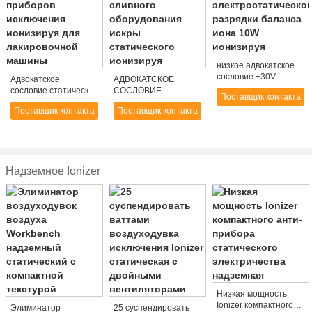
низкое адвокатское
сословие ±30V
Адвокатское
АДВОКАТСКОЕ
220V/50HZ
сословие статической
СОСЛОВИЕ
Поставщик контакта
электростатической
разрядки приборов
220V/110V AC
разрядки баланса
Поставщик контакта
Поставщик контакта
исключения
миниого Non
иона 10W ионизируя
ионизируя для
сливного
лакировочной
оборудования искры
машины
статического
ионизируя
Надземное Ionizer
Низкая мощность
Ionizer компактного
Элиминатор
25 суспендировать