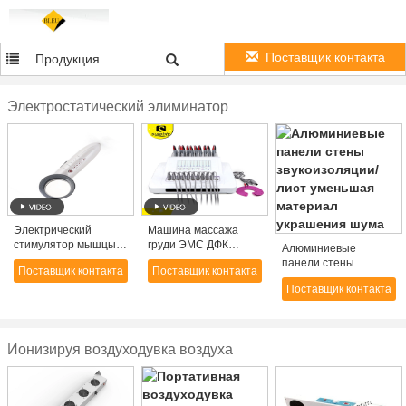
Поставщик контакта
Продукция
Электростатический элиминатор
Электрический
Машина массажа
стимулятор мышцы/
груди ЭМС ДФК
Алюминиевые
емс уменьшая
Электротерапы
панели стены
Поставщик контакта
Поставщик контакта
електротерапы
уменьшения МС-
звукоизоляции/лист
потери машины/веса
ДЖС2000Б БИО
Поставщик контакта
уменьшая материал
Микрокуррент
украшения шума
жирная био
уменьшая
Ионизируя воздуходувка воздуха