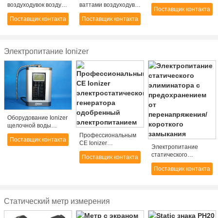
анти- прибора
воздуходувок воздуха
ваттами воздуходувка
Поставщик контакта
статического
Workbench
исключения Ionizer
электричества
Поставщик контакта
Поставщик контакта
надземный
статическая с
надземная
статический с
двойными
компактной текстурой
вентиляторами
Электропитание Ionizer
Оборудование Ionizer
щелочной воды
электролиза дисплея
Профессиональным
Поставщик контакта
Lcd
CE Ionizer
Электропитание
электростатического
статического
Поставщик контакта
генератора
элиминатора с
одобренный
Поставщик контакта
предохранением от
электропитанием
перенапряжения/
короткого замыкания
Статический метр измерения