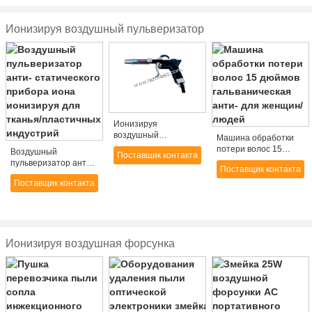
элиминатора, Non
адвокатское сословие
Ионизируя воздушный пульверизатор
иона источника
воздуха
Ионизируя
воздушный
Машина обработки
пульверизатор
потери волос 15
Воздушный
Поставщик контакта
исключая static
дюймов
пульверизатор анти-
Поставщик контакта
гальваническая анти-
статического прибора
для женщин/людей
Поставщик контакта
иона ионизируя для
тканья/пластичных
индустрий
Ионизируя воздушная форсунка