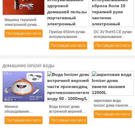
Машина терапией
электронной ручки
иглоукалывания
Прибор 650nm ручки
DC 3V RoHS CE ручки
Поставщик контакта
электрическая для
иглоукалывания
иглоукалывания
рака
здоровой домашней
сброса боли 10
Поставщик контакта
Поставщик контакта
пользы портативный
терапией руки
электронный
частично
электронный
домашнее ionizer воды
акриловая вода
Ionizer дома панели
Миниое
Вода Ionizer дома
касания 12000L
оборудование
встречной верхней
Поставщик контакта
красотки
части производящ
Поставщик контакта
Поставщик контакта
подниматься
противоокислительн
стороны RF, машина
воду 50 - 1000mg/L
красотки пользы