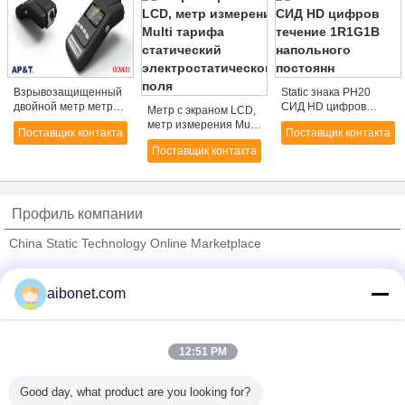
Взрывозащищенный
Static знака PH20
двойной метр метра
СИД HD цифров
Метр с экраном LCD,
СИД цифров
течение 1R1G1B
метр измерения Multi
Поставщик контакта
Поставщик контакта
статический/
напольного постоянн
тарифа статический
статического
Поставщик контакта
электростатического
электричества
поля
Профиль компании
China Static Technology Online Marketplace
проверенных поставщиков
aibonet.com
Trust Seal
Verified Suplier
12:51 PM
Главная страница
Good day, what product are you looking for?
Все продукты