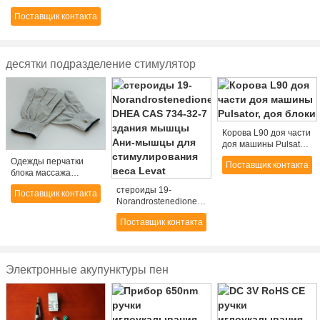
нейтрализатора
Поставщик контакта
давления
статического
ионизируя с
регулируемым
десятки подразделение стимулятор
электропитанием HV
Корова L90 доя части
доя машины Pulsator,
доя блоки
Одежды перчатки
Поставщик контакта
блока массажа
дешевых 10 цены
стероиды 19-
Поставщик контакта
лицевые при
Norandrostenedione
одобренное CE/FDA
DHEA CAS 734-32-7
Поставщик контакта
здания мышцы Ани-
мышцы для
стимулирования веса
Levat
Электронные акупунктуры пен