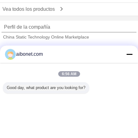
Vea todos los productos
Perfil de la compañía
China Static Technology Online Marketplace
proveedores calificados
aibonet.com
Trust Seal
Verified Suplier
6:56 AM
Inicio
Good day, what product are you looking for?
Todos los productos
Mapa del Sitio
Contactar Ahora
Solicitar una cotización