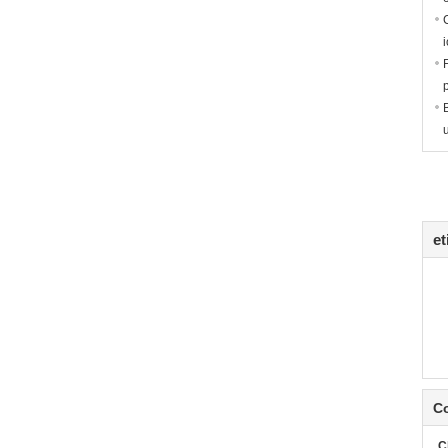
et
C
C