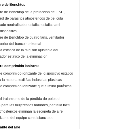
aire de Benchtop
ire de Benchtop de la protección del ESD,
rol de parásitos atmosféricos de película
ado neutralizador estático estático anti
 dispositivo
ire de Benchtop de cuatro fans, ventilador
uperior del banco horizontal
a estática de la mini fan ajustable del
lador estático de la eliminación
re comprimido ionizante
e comprimido ionizante del dispositivo estático
a la materia textil/las industrias plásticas
re comprimido ionizante que elimina parásitos
l tratamiento de la pérdida de pelo del
o para las mujeres/los hombres, pantalla táctil
tmosféricos eliminan la escopeta de aire
izante del equipo con distancia de
 larga
ante del aire