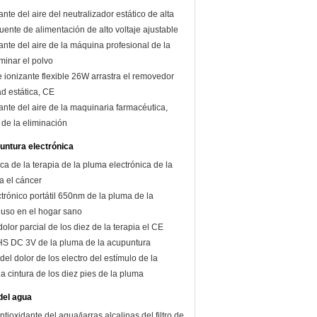
nte del aire del neutralizador estático de alta
fuente de alimentación de alto voltaje ajustable
ante del aire de la máquina profesional de la
iminar el polvo
 ionizante flexible 26W arrastra el removedor
ad estática, CE
ante del aire de la maquinaria farmacéutica,
 de la eliminación
untura electrónica
ca de la terapia de la pluma electrónica de la
a el cáncer
ctrónico portátil 650nm de la pluma de la
 uso en el hogar sano
dolor parcial de los diez de la terapia el CE
HS DC 3V de la pluma de la acupuntura
del dolor de los electro del estímulo de la
a cintura de los diez pies de la pluma
 del agua
ntioxidante del agua/jarras alcalinas del filtro de