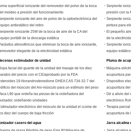
Arma superficial ionizante del removedor del polvo de la boca
Serpiente ioniza
del moldeo a presión del funcionamiento
presión con la 
Serpiente ionizante del aire de polvo de la optoelectrónica del
Serpiente ioniz
equipo antiestático del retiro
pintura para el
Serpiente ionizante 25W de la boca de aire de la CA del
El pequeño aire
equipo portátil de la descarga estática
de la electricid
Parásitos atmosféricos que eliminan la boca de aire ionizante,
Serpiente ioniz
removedor elegante de la electricidad estática
equipo estático
decenas estimulador de unidad
Pluma de acup
Ropa facial del guante de la unidad del masaje de los diez
Máquina eléctri
baratos del precio con el CE/aprobado por la FDA
acupuntura par
esteroides 19-Norandrostenedione DHEA CAS 734-32-7 del
Dispositivo ele
edificio del músculo del Ani-músculo para un estímulo del peso
acupuntura del
del Levat
Vaca L90 que ordeña las piezas de la ordeñadora del
Dé a alivio del 
pulsador, ordeñando unidades
electrónico Ro
Estimulador electrónico del músculo de la unidad el ccsme de
Terapia parcial 
los diez del cuerpo de baja fricción
acupuntura de l
ionizador casero del agua
Jarra alcalina
Quema de grasa Pérdida de peso Ems Rf Máquina de
Jarra alcalina a