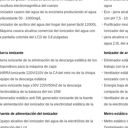
escultura electromagnética del cuerpo
agua
Ionizador casero del agua de la encimera produciendo el agua
Eco - jarra alc
antioxidante 50 - 1000mg/L
con pH 7,5 - 10
ionizador de acrílico del agua del hogar del panel táctil 12000L
Purificador mod
Máquina casera alcalina comercial del ionizador del agua con
ionizador del a
la pantalla colorida del LCD de 3,8 pulgadas
jarra alcalina c
agua 2.0L del 
Barra ionizante
Ionizador de ar
Barra ionizante de la eliminación de la descarga estática de los
Eliminador está
dispositivos para la máquina de capa
trabajo con la 
BARRA ionizante 220V/110V de la CA del mini no de la chispa
Ventilador está
equipo de la descarga estática
ionizador con l
barra ionizante baja ±30V 220V/50HZ de la descarga
Energía baja de
electrostática de la balanza del ion 10W
compacto de la 
Generador estático anti 5W, generador ionizante de la fuente
Ventilador de a
de alimentación del ionizador de la electricidad estática de la
de la electricid
barra
Fuente de alimentación del ionizador
Metro estático
Equipo alcalino del ionizador del agua de la electrólisis de la
Metro estático
exhibición del Lcd
Digital/metro de