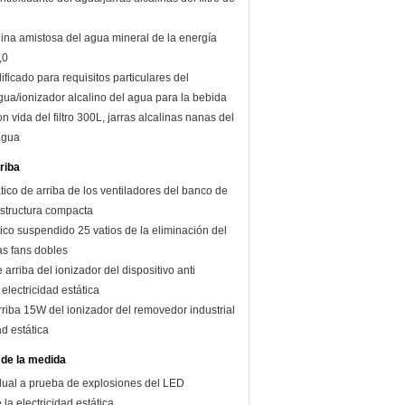
alina amistosa del agua mineral de la energía
,0
ificado para requisitos particulares del
gua/ionizador alcalino del agua para la bebida
on vida del filtro 300L, jarras alcalinas nanas del
agua
riba
tico de arriba de los ventiladores del banco de
estructura compacta
tico suspendido 25 vatios de la eliminación del
as fans dobles
 arriba del ionizador del dispositivo anti
electricidad estática
rriba 15W del ionizador del removedor industrial
ad estática
 de la medida
 dual a prueba de explosiones del LED
 la electricidad estática