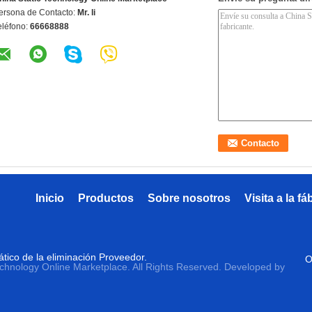
ersona de Contacto:
Mr. li
eléfono:
66668888
Inicio
Productos
Sobre nosotros
Visita a la fá
tico de la eliminación Proveedor.
O
echnology Online Marketplace. All Rights Reserved. Developed by