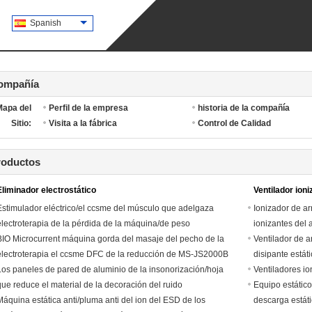
Spanish
ompañía
Mapa del
Perfil de la empresa
historia de la compañía
Sitio:
Visita a la fábrica
Control de Calidad
roductos
Eliminador electrostático
Ventilador ioni
Estimulador eléctrico/el ccsme del músculo que adelgaza
Ionizador de arr
electroterapia de la pérdida de la máquina/de peso
ionizantes del 
BIO Microcurrent máquina gorda del masaje del pecho de la
Ventilador de a
electroterapia el ccsme DFC de la reducción de MS-JS2000B
disipante estát
que adelgaza bio
Los paneles de pared de aluminio de la insonorización/hoja
Ventiladores io
que reduce el material de la decoración del ruido
Equipo estático 
Máquina estática anti/pluma anti del ion del ESD de los
descarga estát