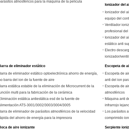
parásitos atmosféricos para la máquina de la película
Ionizador del 
Ionizador del a
equipo del cont
plástica
Ventilador ioniz
profesional del
Ionizador del a
estático anti s
Electro descarg
ionizador/venti
Barra de eliminador estático
Escopeta de ai
Barra de eliminador estático optoelectrónica ahorro de energía,
Escopeta de air
no barra del ion de la fuente de aire
anti del ion par
Barra estática estable de la eliminación de Microcurrent de la
Escopeta de ai
función multi para la fabricación de la cerámica
atmosféricos
Eliminación estática antiestática esd de la fuente de
Máquina anti de
alimentación ATS-3001/3002/3003/3004/3005
infrarrojo lejan
Barra de eliminador de parásitos atmosféricos de la velocidad
de 5 pulgadas
Los parásitos a
rápida del ahorro de energía para la impresora
comprimido ion
funcionamiento
Boca de aire ionizante
Serpiente ioniz