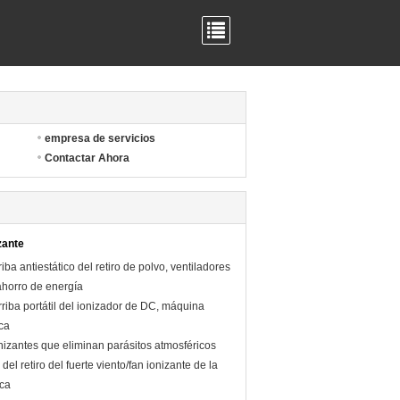
empresa de servicios
Contactar Ahora
zante
iba antiestático del retiro de polvo, ventiladores
ahorro de energía
rriba portátil del ionizador de DC, máquina
ica
nizantes que eliminan parásitos atmosféricos
del retiro del fuerte viento/fan ionizante de la
ica