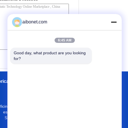
aibonet.com
6:45 AM
Good day, what product are you looking 
(
0
/ 3000)
for?
brica
Contactos
Mapa del Sitio
ficina 504, bloque A4, zona industrial del
este de OCT, distrito del Shan de NaN,
Shenzhen 518034, República Popular
China