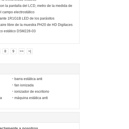
con la pantalla del LCD, metro de la medida de
del campo electrostático
tante 1R1G1B LED de los parásitos
 aire libre de la muestra PH20 de HD Digitaces
ico estático DSM228-03
8
9
>>
>|
barra estática anti
fan ionizada
ionizador de escritorio
ca
máquina estática anti
rectamente a nosotros