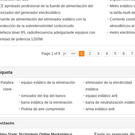
CE aprobado profesional de la fuente de alimentación del
Metro estático 
ionizador del generador electrostático
la tarifa multi 
Fuente de alimentación del eliminador estático con la
Corriente cons
protección de la sobretensión/del cortocircuito
atmosféricos al
Belleza láser IPL radiofrecuencia adelgazante equipos con
metro electrón
unidad de potencia 1200W
Page 1 of 9
|<
<<
1
2
3
4
5
6
7
iqueta
Palabra
equipo estático de la eliminación
eliminador de la electricidad
clave :
estática
ionizador del top del banco
equipo estático anti
barra estática de la eliminación
barra de neutralización estáti
Pistola de aire comprimido
arma estático anti
ontacto
Envíe su pregunta di
hina Static Technology Online Marketplace