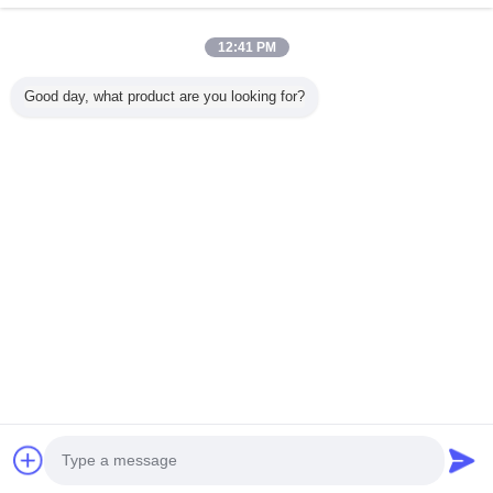
proveedores calificados
Trust Seal
Verified Suplier
12:41 PM
Good day, what product are you looking for?
Inicio
Todos los productos
Mapa del Sitio
Contactar Ahora
Solicitar una cotización
Cambie la lengua
Sitio lleno
Copyright © 2015 - 2025 aibonet.com.