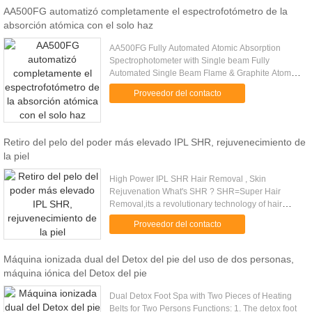
AA500FG automatizó completamente el espectrofotómetro de la
absorción atómica con el solo haz
AA500FG Fully Automated Atomic Absorption
Spectrophotometer with Single beam Fully
Automated Single Beam Flame & Graphite Atomic
Absorption Spectrophotometer AA500FG Features
Proveedor del contacto
& Functions AA-Win Pro software ...
Retiro del pelo del poder más elevado IPL SHR, rejuvenecimiento de
la piel
High Power IPL SHR Hair Removal , Skin
Rejuvenation What's SHR ? SHR=Super Hair
Removal,its a revolutionary technology of hair
removal which is having a sweeping success.
Proveedor del contacto
(adopt technology AFT,EDF) SHR combines ...
Máquina ionizada dual del Detox del pie del uso de dos personas,
máquina iónica del Detox del pie
Dual Detox Foot Spa with Two Pieces of Heating
Belts for Two Persons Functions: 1. The detox foot