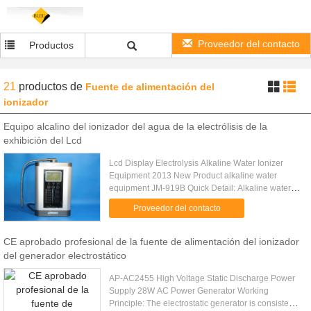
Proveedor del contacto
Productos
21
productos
de
Fuente de alimentación del
ionizador
Equipo alcalino del ionizador del agua de la electrólisis de la
exhibición del Lcd
Lcd Display Electrolysis Alkaline Water Ionizer
Equipment 2013 New Product alkaline water
equipment JM-919B Quick Detail: Alkaline water
equipment Alkaline Water Ionizer , alkaline water,
Proveedor del contacto
ionizer Water filter ....
CE aprobado profesional de la fuente de alimentación del ionizador
del generador electrostático
AP-AC2455 High Voltage Static Discharge Power
Supply 28W AC Power Generator Working
Principle: The electrostatic generator is consisted