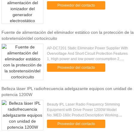
by electrostatic transmitter (rods) and DC high
Proveedor del contacto
voltage power supply. DC ....
Fuente de alimentación del eliminador estático con la protección de la
sobretensión/del cortocircuito
AP-DC7201 Static Eliminator Power Supplier With
Overvoltage And Short Circuit Protection Features
1, High power and low power consumption 2,
Working under high voltage and micro current 3,
Proveedor del contacto
Excellent performance...
Belleza láser IPL radiofrecuencia adelgazante equipos con unidad de
potencia 1200W
Beauty IPL Laser Radio Frequency Slimming
Equipment with Drive Power 1200W Model
No.:MED-160c Product Description Working
Principle: SHR=Super Hair Removal,it’s a
Proveedor del contacto
revolutionary technology of hair removal which ...