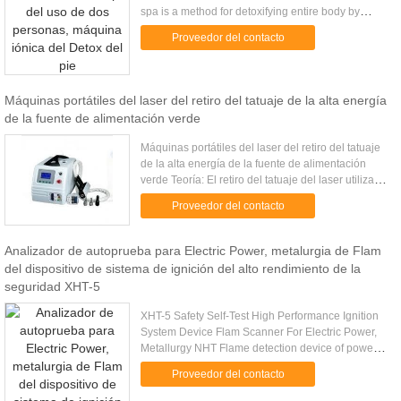
spa is a method for detoxifying entire body by
bathing feet in water while using positive and
Proveedor del contacto
negative ions ...
Máquinas portátiles del laser del retiro del tatuaje de la alta energía
de la fuente de alimentación verde
Máquinas portátiles del laser del retiro del tatuaje
de la alta energía de la fuente de alimentación
verde Teoría: El retiro del tatuaje del laser utiliza la
teoría que la longitud de onda específica (1064nm
Proveedor del contacto
o ...
Analizador de autoprueba para Electric Power, metalurgia de Flam
del dispositivo de sistema de ignición del alto rendimiento de la
seguridad XHT-5
XHT-5 Safety Self-Test High Performance Ignition
System Device Flam Scanner For Electric Power,
Metallurgy NHT Flame detection device of power
station boiler of large combustion equipment of
Proveedor del contacto
furnace safety ...