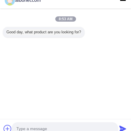
aibonet.com
Trust Seal
Verified Suplier
8:53 AM
บ้าน
Good day, what product are you looking for?
ผลิตภัณฑ์ทั้งหมด
เกี่ยวกับเรา
ติดต่อเรา
ขอใบเสนอราคา
เปลี่ยนภาษา
เว็บไซต์เต็มรูปแบบ
Copyright © 2015 - 2026 China Static Technology Online Marketplace.
All rights reserved.