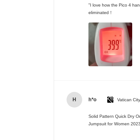
"I love how the Pico 4 han
eliminated！
H
h*o
Solid Pattern Quick Dry 
Jumpsuit for Women 20