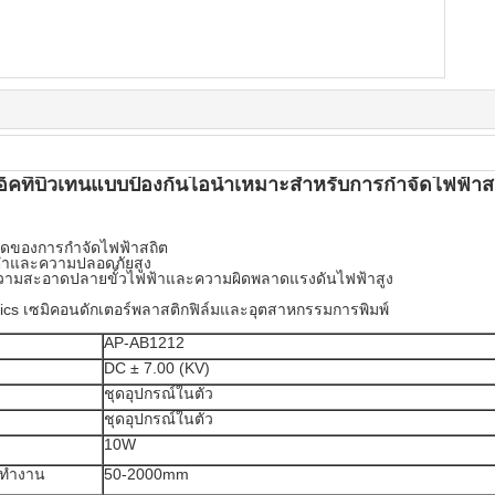
็คทิบิวเทนแบบป้องกันไอน้ำเหมาะสำหรับการกำจัดไฟฟ้า
าสุดของการกำจัดไฟฟ้าสถิต
ต่ำและความปลอดภัยสูง
ทำความสะอาดปลายขั้วไฟฟ้าและความผิดพลาดแรงดันไฟฟ้าสูง
nics เซมิคอนดักเตอร์พลาสติกฟิล์มและอุตสาหกรรมการพิมพ์
AP-AB1212
DC ± 7.00 (KV)
ชุดอุปกรณ์ในตัว
ชุดอุปกรณ์ในตัว
10W
รทำงาน
50-2000mm