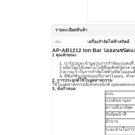
รายละเอียดสินค้า
เครื่องกำจัดไฟฟ้าสถิตย์
เน้น:
AP-AB1212 Ion Bar ไอออนชนิดแอ
1
คุณลักษณะ
1, บาร์รูปและข้ามผ่านการกำจัดแบบคงที่
2 ผลิตโดยใช้เทคโนโลยีที่จดสิทธิบัตรล่
3 ความเร็วในการกำจัดไฟฟ้าสถิตไอออน
4, มีฟังก์ชั่นปลุกของปริมาตรไอออน, 
2. การประยุกต์ใช้ในอุตสาหกรรม
ใช้ในอุตสาหกรรมอิเล็กทรอนิกส์ optoelectro
3,
ข้อกำหนด
แบบ
แรงดันขาออก
ความถี่เอาท์พุท
ปัจจัยหน้าที่
อำนาจ
ระยะห่างในกา