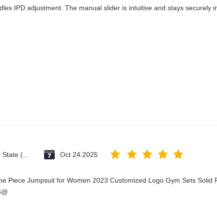
dles IPD adjustment. The manual slider is intuitive and stays securely in
Vatican City State (Holy See)
Oct 24.2025
One Piece Jumpsuit for Women 2023 Customized Logo Gym Sets Solid P
23@