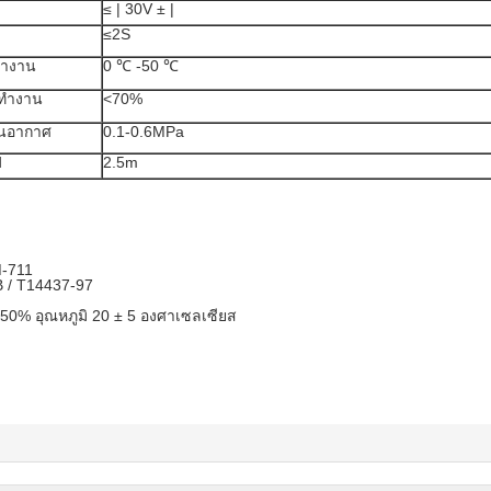
≤ | 30V ± |
≤2S
ทำงาน
0 ℃ -50 ℃
รทำงาน
<70%
นอากาศ
0.1-0.6MPa
ฟ
2.5m
M-711
 / T14437-97
0% อุณหภูมิ 20 ± 5 องศาเซลเซียส