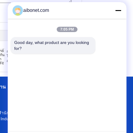
(
0
/ 3000)
aibonet.com
7:05 PM
Good day, what product are you looking 
for?
สเปรย์ป้องกันไฟฟ้าสถิตย์ Fit บาร์กำจัด
ไฟฟ้าสถิตอุตสาหกรรม - บาร์ไอออนที่มา
สำหรับเครื่องการพิมพ์
งาน
รายชื่อผู้ติดต่อ
แผนผังเว็บไซต์
สำนักงาน 504, Block A4, ตุลาคมตะวันออก
Industrial Zone, Shan น่านอำเภอเซินเจิ้น
518034, PR China
mark@hotmail.com