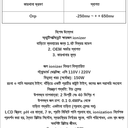
কারখানা ভ্রমণ
স্বাগত
Orp
-250mv ~ + + 650mv
বিশেষ উল্লেখ
অ্যান্টিঅক্সিডেন্ট ক্ষারজল ionizer
বাড়িতে ব্যবহারের জন্য 1.হট বিক্রয় মডেল
2. OEM অর্ডার স্বাগত
3. কারখানার মূল্য
জল ionizer বিবরণ বিস্তারিত
স্ট্যান্ডার্ড ভোল্টেজ: এসি 110V / 220V
বিদ্যুত্ খরচ (সর্বোচ্চ): 150W
রচনা ও পানি সরবরাহ টাইপ: দাঁড়িয়ে একটি প্রাচীর মাউন্ট টাইপ, কলের জল সরাসরি সংযোগ
নিয়ন্ত্রণ পদ্ধতি: টাচ সেন্সর
উপলভ্য তাপমাত্রা: 2 ডিগ্রী সেঃ 40 ডিগ্রি গ
উপলভ্য জল চাপ: 0.1 0.4MPa থেকে
তড়িত পদ্ধতি: একটানা তড়িত (প্রবাহ সেন্সর সহ)
LCD স্ক্রিন: pH এর মাত্রা, 7 রং, প্রতি মিনিটে পানি প্রবাহ হার, ionization নির্দেশক
প্রদর্শন করা হয়, দ্বৈত ফিল্টার সিস্টেম, স্বয়ংক্রিয় নির্ণয়ের সূচক, পানি পরিশোধন, এবং শব্দ জন্য
অবশিষ্ট ফিল্টার জীবন.