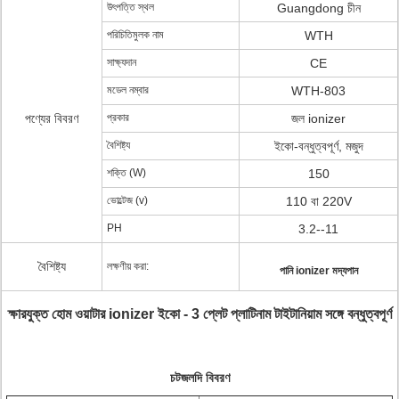
উৎপত্তি স্থল
Guangdong চীন
পরিচিতিমুলক নাম
WTH
সাক্ষ্যদান
CE
মডেল নম্বার
WTH-803
পণ্যের বিবরণ
প্রকার
জল ionizer
বৈশিষ্ট্য
ইকো-বন্ধুত্বপূর্ণ, মজুদ
শক্তি (W)
150
ভোল্টেজ (v)
110 বা 220V
PH
3.2--11
বৈশিষ্ট্য
লক্ষণীয় করা:
পানি ionizer মদ্যপান
ক্ষারযুক্ত হোম ওয়াটার ionizer ইকো - 3 প্লেট প্লাটিনাম টাইটানিয়াম সঙ্গে বন্ধুত্বপূর্ণ
চটজলদি বিবরণ