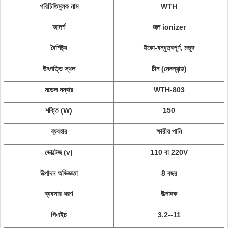
পরিচিতিমুলক নাম
WTH
আদর্শ
জল ionizer
বৈশিষ্ট্য
ইকো-বন্ধুত্বপূর্ণ, মজুদ
উৎপত্তি স্থল
চীন (মেনল্যান্ড)
মডেল নম্বার
WTH-803
শক্তি (W)
150
ব্যবহার
ক্ষারীয় পানি
ভোল্টেজ (v)
110 বা 220V
উত্পাদন অভিজ্ঞতা
8 বছর
ব্যবসার ধরণ
উত্পাদক
পিএইচ
3.2--11