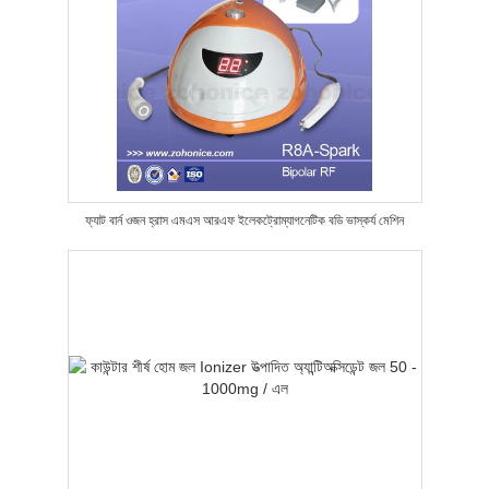
ফ্যাট বার্ন ওজন হ্রাস এমএস আরএফ ইলেকট্রোম্যাগনেটিক বডি ভাস্কর্য মেশিন