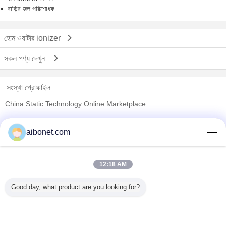
বাড়ির জল পরিশোধক
হোম ওয়াটার ionizer
সকল পণ্য দেখুন
সংস্থা প্রোফাইল
China Static Technology Online Marketplace
যাচাইকৃত সরবরাহকারী
aibonet.com
Trust Seal
Verified Suplier
12:18 AM
বাড়ি
Good day, what product are you looking for?
সব পণ্য
আমাদের সম্পর্কে