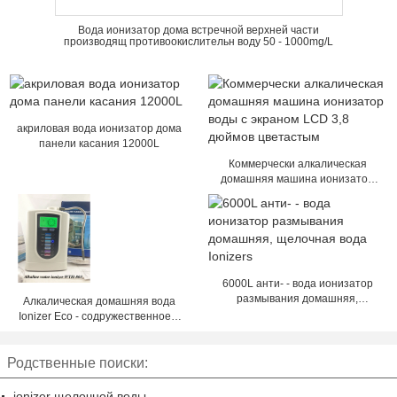
Вода ионизатор дома встречной верхней части
производящ противоокислительн воду 50 - 1000mg/L
акриловая вода ионизатор дома
панели касания 12000L
Коммерчески алкалическая
домашняя машина ионизатор
воды с экраном LCD 3,8 дюймов
цветастым
6000L анти- - вода ионизатор
размывания домашняя,
Алкалическая домашняя вода
щелочная вода Ionizers
Ionizer Eco - содружественное с
титаном платины 3 плит
Родственные поиски:
ionizer щелочной воды