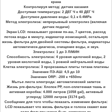
крана
Контролируя метод: датчик касания
Доступная температура: 2 ДЕГ Ч к 40 ДЕГ Ч
Доступное давление воды: 0,1 к 0.4MPa
Метод электролиза: непрерывный электролиз (включая
датчик подачи)
Экран LCD: показывает уровни пэ-аш, 7 цветов, расход
потока воды в минуту, индикатор ионизацией, остальную
жизнь фильтра для двойной системы фильтра, индикаторы
автоматическ-диагноза, очищение воды, и звук.
Электролиз: 1 до 3 Л/МИН
Способность электролиза: 4 уровня щелочной воды, 2
уровня кислотной воды, 1 ровной нейтральной воды
Клетка электролиза: 3 прорезанных плиты титана платины
Значение ПЭ-АШ: 4,5 до 10
Значение ORP: -200 к +650mv
Мытье листа электрода: автоматический запиток
Жизнь pre-фильтра: Хлопок PP, non-сплетенная ткань и
активная коробка: 4.000 литров (1058 gal), активный
углерод: 12000 литров (3174 gal).
Сообщение для того чтобы показать изменение фильтра:
LCD показывает что жизнь фильтра и голоса скажет вам
если фильтру нужно быть измененным.