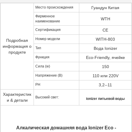
Место происхождения
Гуандун Китая
Фирменное
WTH
наименование
Сертификация
CE
Номер модели
WITH-803
Подробная
информация о
Тип
Вода Ionizer
продукте
Функция
Eco-Friendly, ячейке
Сила (w)
150
Напряжение (В)
110 или 220V
PH
3,2--11
Характеристик
Высокий свет:
ionizer питьевой воды
и & детали
Алкалическая домашняя вода Ionizer Eco -